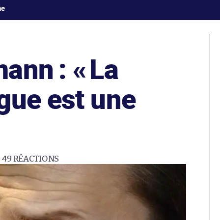
ne
ann : «
La
gue est une
49
RÉACTIONS