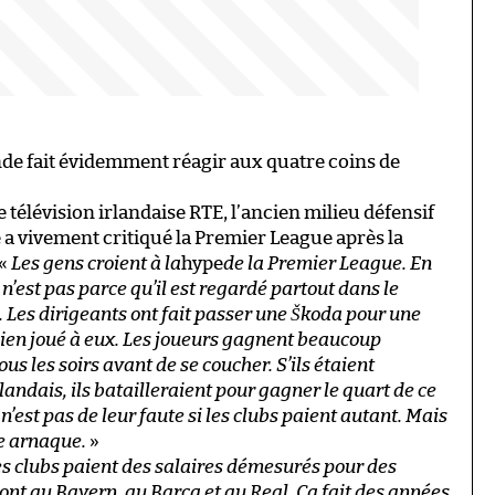
ande fait évidemment réagir aux quatre coins de
e télévision irlandaise RTE, l’ancien milieu défensif
 a vivement critiqué la Premier League après la
 «
Les gens croient à la
hype
de la Premier League. En
n’est pas parce qu’il est regardé partout dans le
 Les dirigeants ont fait passer une Škoda pour une
bien joué à eux. Les joueurs gagnent beaucoup
ous les soirs avant de se coucher. S’ils étaient
andais, ils batailleraient pour gagner le quart de ce
 n’est pas de leur faute si les clubs paient autant. Mais
ne arnaque.
»
s clubs paient des salaires démesurés pour des
ont au Bayern, au Barça et au Real. Ça fait des années