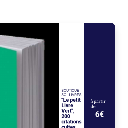
BOUTIQUE
SO - LIVRES
"Le petit
à partir
Livre
de
Vert",
6€
200
citations
cultes