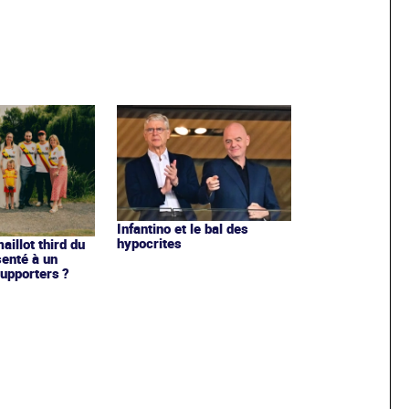
Infantino et le bal des
hypocrites
illot third du
enté à un
upporters ?