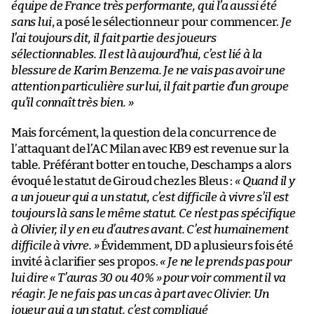
équipe de France très performante, qui l’a aussi été
sans lui
, a posé le sélectionneur pour commencer.
Je
l’ai toujours dit, il fait partie des joueurs
sélectionnables. Il est là aujourd’hui, c’est lié à la
blessure de Karim Benzema. Je ne vais pas avoir une
attention particulière sur lui, il fait partie d’un groupe
qu’il connaît très bien. »
Mais forcément, la question de la concurrence de
l’attaquant de l’AC Milan avec KB9 est revenue sur la
table. Préférant botter en touche, Deschamps a alors
évoqué le statut de Giroud chez les Bleus :
« Quand il y
a un joueur qui a un statut, c’est difficile à vivre s’il est
toujours là sans le même statut. Ce n’est pas spécifique
à Olivier, il y en eu d’autres avant. C’est humainement
difficile à vivre. »
Évidemment, DD a plusieurs fois été
invité à clarifier ses propos.
« Je ne le prends pas pour
lui dire « T’auras 30 ou 40% » pour voir comment il va
réagir. Je ne fais pas un cas à part avec Olivier. Un
joueur qui a un statut, c’est compliqué