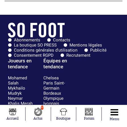
Abonnements
Contacts
La boutique SO PRESS
Mentions légales
Conditions générales d'utilisation
Publicité
Consentement RGPD
Recrutement
Joueurs en
Équipes en
tendance
tendance
Mohamed
Chelsea
Salah
Paris Saint-
Mykhailo
Germain
Mudryk
Bordeaux
Neymar
Olympique
Khalis Merah
lyonnais
Loïs Openda
FIFA
10
Moussa
Real Madrid
Niakhaté
RC Strasbourg
Accueil
Actus
Boutique
Forum
Menu
Nicolás
AC Milan