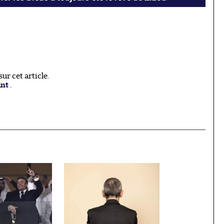
r cet article.
ant
.