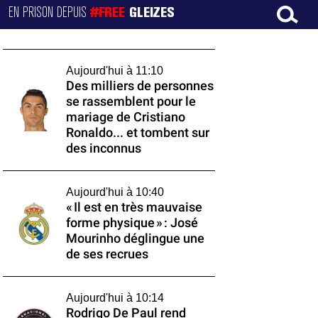
EN PRISON DEPUIS
#FREE
GLEIZES
Aujourd'hui à 11:10
Des milliers de personnes
se rassemblent pour le
mariage de Cristiano
Ronaldo... et tombent sur
des inconnus
Aujourd'hui à 10:40
« Il est en très mauvaise
forme physique » : José
Mourinho déglingue une
de ses recrues
Aujourd'hui à 10:14
Rodrigo De Paul rend