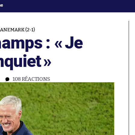
ne
ANEMARK (2-1)
hamps : «
Je
nquiet
»
108
RÉACTIONS