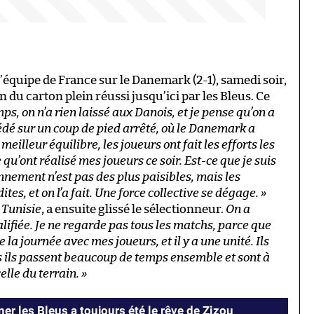
’équipe de France sur le Danemark (2-1), samedi soir,
 du carton plein réussi jusqu’ici par les Bleus. Ce
s, on n’a rien laissé aux Danois, et je pense qu’on a
édé sur un coup de pied arrêté, où le Danemark a
eilleur équilibre, les joueurs ont fait les efforts les
e qu’ont réalisé mes joueurs ce soir. Est-ce que je suis
onnement n’est pas des plus paisibles, mais les
tes, et on l’a fait. Une force collective se dégage. »
 Tunisie
, a ensuite glissé le sélectionneur.
On a
lifiée. Je ne regarde pas tous les matchs, parce que
 la journée avec mes joueurs, et il y a une unité. Ils
is ils passent beaucoup de temps ensemble et sont à
elle du terrain. »
er les Bleus a toujours été le rêve de Zizou