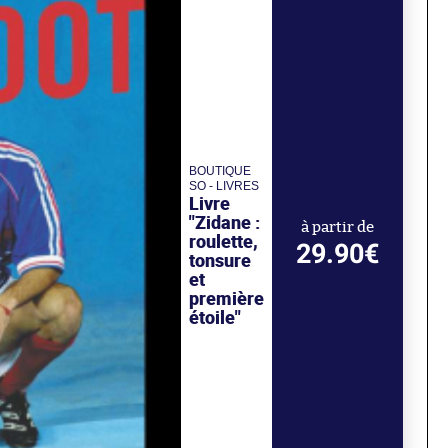
BOUTIQUE
SO - LIVRES
Livre
"Zidane :
à partir de
roulette,
29.90€
tonsure
et
première
étoile"