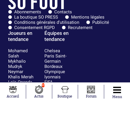
Abonnements
Contacts
La boutique SO PRESS
Mentions légales
Conditions générales d'utilisation
Publicité
Consentement RGPD
Recrutement
Joueurs en
Équipes en
tendance
tendance
Mohamed
Chelsea
Salah
Paris Saint-
Mykhailo
Germain
Mudryk
Bordeaux
Neymar
Olympique
Khalis Merah
lyonnais
Loïs Openda
FIFA
10
Moussa
Real Madrid
Niakhaté
RC Strasbourg
Accueil
Actus
Boutique
Forum
Menu
Nicolás
AC Milan
Tagliafico
France
Pavel Šulc
RC Lens
Josh Maja
Gauthier Hein