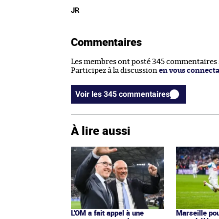
JR
Commentaires
Les membres ont posté 345 commentaires su
Participez à la discussion
en vous connect
Voir les 345 commentaires
À lire aussi
L'OM a fait appel à une
Marseille pou