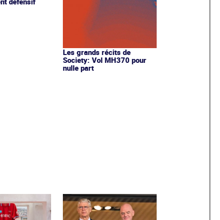
nt défensif
Les grands récits de
Society: Vol MH370 pour
nulle part