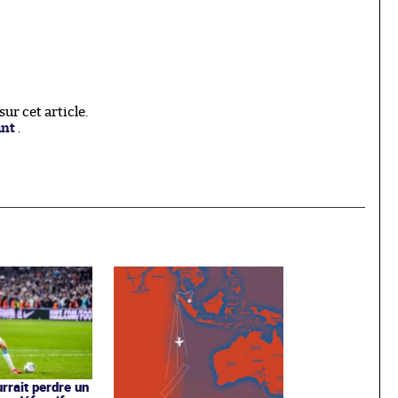
r cet article.
ant
.
rrait perdre un