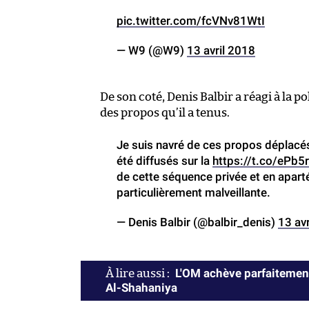
pic.twitter.com/fcVNv81WtI
— W9 (@W9)
13 avril 2018
De son coté, Denis Balbir a réagi à la p
des propos qu’il a tenus.
Je suis navré de ces propos déplacé
été diffusés sur la
https://t.co/ePb5
de cette séquence privée et en apart
particulièrement malveillante.
— Denis Balbir (@balbir_denis)
13 av
L'OM achève parfaitement
Al-Shahaniya