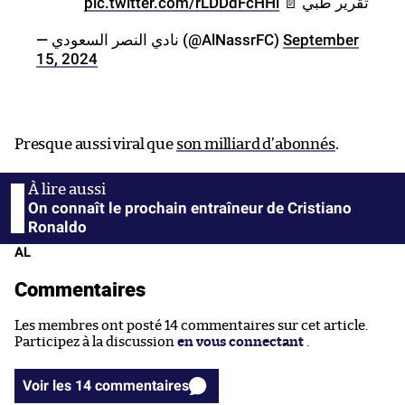
pic.twitter.com/rLDDdFcHHl
تقرير طبي 📄
— نادي النصر السعودي (@AlNassrFC)
September
15, 2024
Presque aussi viral que
son milliard d’abonnés
.
On connaît le prochain entraîneur de Cristiano
Ronaldo
AL
Commentaires
Les membres ont posté 14 commentaires sur cet article.
Participez à la discussion
en vous connectant
.
Voir les 14 commentaires