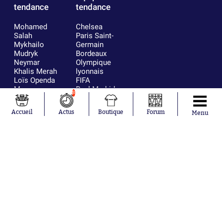
tendance
tendance
Mohamed
Chelsea
Salah
Paris Saint-
Mykhailo
Germain
Mudryk
Bordeaux
Neymar
Olympique
Khalis Merah
lyonnais
Loïs Openda
FIFA
Moussa
Real Madrid
8
Niakhaté
RC Strasbourg
Nicolás
AC Milan
Accueil
Actus
Boutique
Forum
Menu
Tagliafico
France
Pavel Šulc
RC Lens
Josh Maja
Gauthier Hein