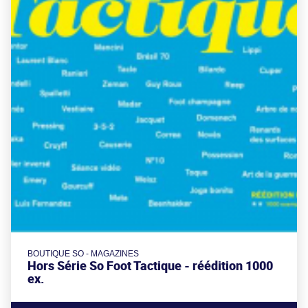
BOUTIQUE SO - MAGAZINES
Hors Série So Foot Tactique - réédition 1000
ex.