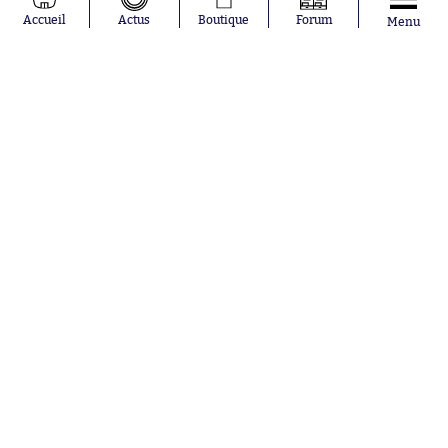
Moussa
Real Madrid
Accueil
Actus
Boutique
Forum
Menu
Niakhaté
RC Strasbourg
Nicolás
AC Milan
Tagliafico
France
Pavel Šulc
RC Lens
Josh Maja
Gauthier Hein