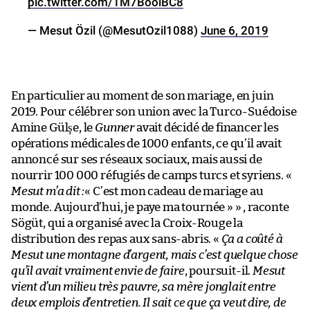
pic.twitter.com/1M7BooiBC8
— Mesut Özil (@MesutOzil1088)
June 6, 2019
En particulier au moment de son mariage, en juin
2019. Pour célébrer son union avec la Turco-Suédoise
Amine Gülşe, le
Gunner
avait décidé de financer les
opérations médicales de 1000 enfants, ce qu’il avait
annoncé sur ses réseaux sociaux, mais aussi de
nourrir 100 000 réfugiés de camps turcs et syriens. «
Mesut m’a dit :
« C’est mon cadeau de mariage au
monde. Aujourd’hui, je paye ma tournée » » , raconte
Sögüt, qui a organisé avec la Croix-Rouge la
distribution des repas aux sans-abris. «
Ça a coûté à
Mesut une montagne d’argent, mais c’est quelque chose
qu’il avait vraiment envie de faire
, poursuit-il.
Mesut
vient d’un milieu très pauvre, sa mère jonglait entre
deux emplois d’entretien. Il sait ce que ça veut dire, de