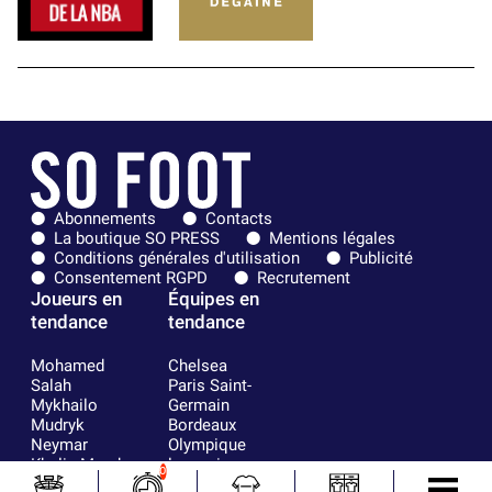
Abonnements
Contacts
La boutique SO PRESS
Mentions légales
Conditions générales d'utilisation
Publicité
Consentement RGPD
Recrutement
Joueurs en
Équipes en
tendance
tendance
Mohamed
Chelsea
Salah
Paris Saint-
Mykhailo
Germain
Mudryk
Bordeaux
Neymar
Olympique
Khalis Merah
lyonnais
0
Loïs Openda
FIFA