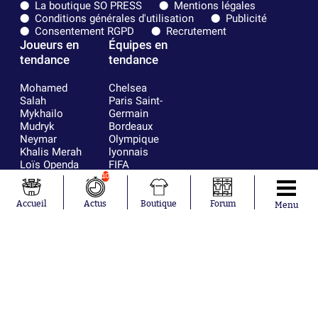
La boutique SO PRESS
Mentions légales
Conditions générales d'utilisation
Publicité
Consentement RGPD
Recrutement
Joueurs en
Équipes en
tendance
tendance
Mohamed
Chelsea
Salah
Paris Saint-
Mykhailo
Germain
Mudryk
Bordeaux
Neymar
Olympique
Khalis Merah
lyonnais
Loïs Openda
FIFA
Moussa
Real Madrid
10
Niakhaté
RC Strasbourg
Nicolás
AC Milan
Accueil
Actus
Boutique
Forum
Menu
Tagliafico
France
Pavel Šulc
RC Lens
Josh Maja
Gauthier Hein