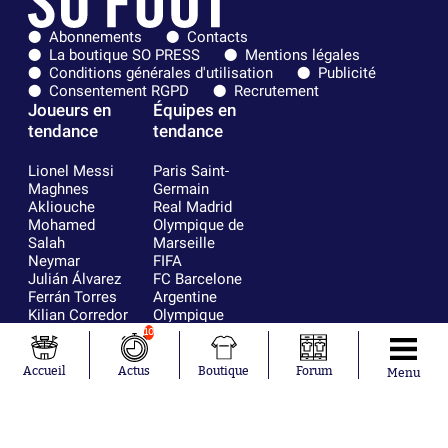
Abonnements
Contacts
La boutique SO PRESS
Mentions légales
Conditions générales d'utilisation
Publicité
Consentement RGPD
Recrutement
Joueurs en
Équipes en
tendance
tendance
Lionel Messi
Paris Saint-
Maghnes
Germain
Akliouche
Real Madrid
Mohamed
Olympique de
Salah
Marseille
Neymar
FIFA
Julián Álvarez
FC Barcelone
Ferrán Torres
Argentine
Kilian Corredor
Olympique
Franco
lyonnais
10
Mastantuono
AS Monaco
Orel Mangala
RC Strasbourg
Accueil
Actus
Boutique
Forum
Menu
Rio Mavuba
Trabzonspor