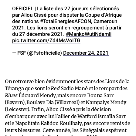
OFFICIEL | La liste des 27 joueurs sélectionnés
par Aliou Cissé pour disputer la Coupe d’Afrique
des nations
#TotalEnergiesAFCON
, Cameroun
2021. Les lions seront en regroupement à partir
du 27 décembre 2021.
#MankoWutiNdamli
pic.twitter.com/Zd4MsVoITG
— FSF (@Fsfofficielle)
December 24, 2021
On retrouve bien évidemment les stars des Lions de la
Téranga que sont le
Red
Sadio Mané et le rempart des
Blues
Édouard Mendy, mais encore Bouna Sarr
(Bayern), Boulaye Dia (Villarreal) et Nampalys Mendy
(Leicester). Enfin, Aliou Cissé a pris la décision
d’embarquer avec lui l’ailier de Watford Ismaïla Sarr
et le Napolitain Kalidou Koulibaly, pas encore remis de
leurs blessures. Cette année, les Sénégalais espèrent