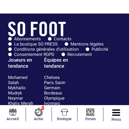
Abonnements
Contacts
La boutique SO PRESS
Mentions légales
Conditions générales d'utilisation
Publicité
Consentement RGPD
Recrutement
Joueurs en
Équipes en
tendance
tendance
Mohamed
Chelsea
Salah
Paris Saint-
Mykhailo
Germain
Mudryk
Bordeaux
Neymar
Olympique
Khalis Merah
lyonnais
Loïs Openda
FIFA
10
Moussa
Real Madrid
Niakhaté
RC Strasbourg
Accueil
Actus
Boutique
Forum
Menu
Nicolás
AC Milan