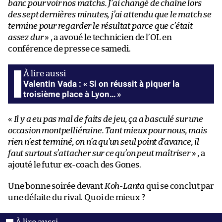
banc pour voir nos matchs. J’ai changé de chaîne lors
des sept dernières minutes, j’ai attendu que le match se
termine pour regarder le résultat parce que c’était
assez dur
» , a avoué le technicien de l’OL en
conférence de presse ce samedi.
Valentin Vada : « Si on réussit à piquer la
troisième place à Lyon… »
«
Il y a eu pas mal de faits de jeu, ça a basculé sur une
occasion montpelliéraine. Tant mieux pour nous, mais
rien n’est terminé, on n’a qu’un seul point d’avance, il
faut surtout s’attacher sur ce qu’on peut maîtriser
» , a
ajouté le futur ex-coach des Gones.
Une bonne soirée devant
Koh-Lanta
qui se conclut par
une défaite du rival. Quoi de mieux ?