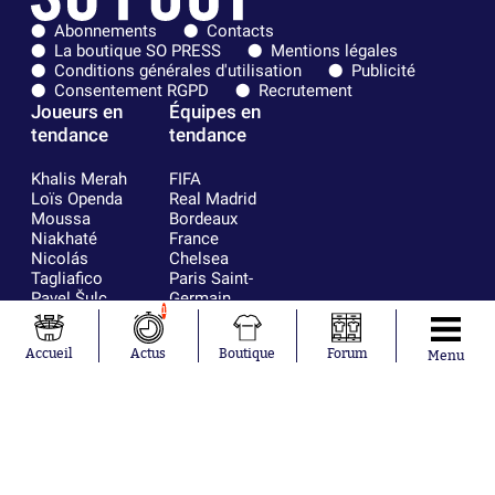
Abonnements
Contacts
La boutique SO PRESS
Mentions légales
Conditions générales d'utilisation
Publicité
Consentement RGPD
Recrutement
Joueurs en
Équipes en
tendance
tendance
Khalis Merah
FIFA
Loïs Openda
Real Madrid
Moussa
Bordeaux
Niakhaté
France
Nicolás
Chelsea
Tagliafico
Paris Saint-
Pavel Šulc
Germain
1
Gauthier Hein
Olympique
Lionel Messi
lyonnais
Accueil
Actus
Boutique
Forum
Gonzalo
AC Milan
Menu
García Torres
RC Strasbourg
Gio Reyna
RC Lens
Leandro
Paredes