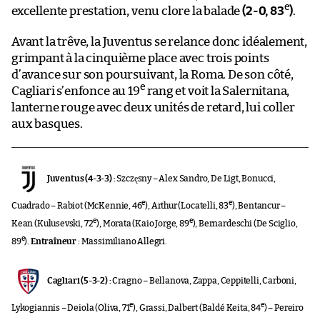
e
excellente prestation, venu clore la balade
(2-0, 83
)
.
Avant la trêve, la Juventus se relance donc idéalement,
grimpant à la cinquième place avec trois points
d’avance sur son poursuivant, la Roma. De son côté,
e
Cagliari s’enfonce au 19
rang et voit la Salernitana,
lanterne rouge avec deux unités de retard, lui coller
aux basques.
Juventus (4-3-3) :
Szczęsny – Alex Sandro, De Ligt, Bonucci,
e
e
Cuadrado – Rabiot (McKennie, 46
), Arthur (Locatelli, 83
), Bentancur –
e
e
Kean (Kulusevski, 72
), Morata (Kaio Jorge, 89
), Bernardeschi (De Sciglio,
e
89
).
Entraîneur :
Massimiliano Allegri.
Cagliari (5-3-2) :
Cragno – Bellanova, Zappa, Ceppitelli, Carboni,
e
e
Lykogiannis – Deiola (Oliva, 71
), Grassi, Dalbert (Baldé Keita, 84
) – Pereiro