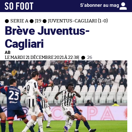
S’abonner au mag
SERIE A
J19
JUVENTUS-CAGLIARI (1-0)
Brève Juventus-
Cagliari
AB
LE MARDI 21 DÉCEMBRE 2021 À 22:38
26