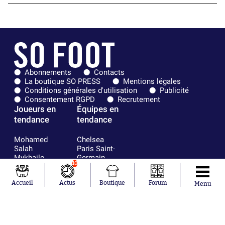
Abonnements
Contacts
La boutique SO PRESS
Mentions légales
Conditions générales d'utilisation
Publicité
Consentement RGPD
Recrutement
Joueurs en
Équipes en
tendance
tendance
Mohamed
Chelsea
Salah
Paris Saint-
Mykhailo
Germain
10
Mudryk
Bordeaux
Neymar
Olympique
Accueil
Actus
Boutique
Forum
Khalis Merah
lyonnais
Menu
Loïs Openda
FIFA
Moussa
Real Madrid
Niakhaté
RC Strasbourg
Nicolás
AC Milan