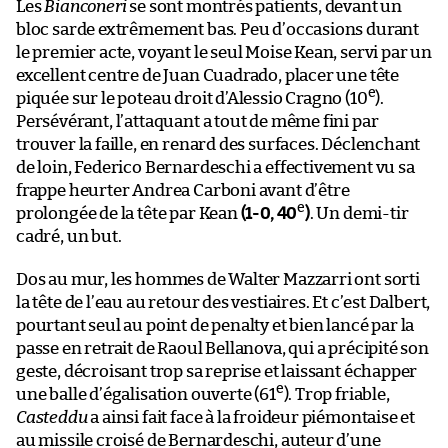
Les
Bianconeri
se sont montrés patients, devant un
bloc sarde extrêmement bas. Peu d’occasions durant
le premier acte, voyant le seul Moise Kean, servi par un
excellent centre de Juan Cuadrado, placer une tête
e
piquée sur le poteau droit d’Alessio Cragno (10
).
Persévérant, l’attaquant a tout de même fini par
trouver la faille, en renard des surfaces. Déclenchant
de loin, Federico Bernardeschi a effectivement vu sa
frappe heurter Andrea Carboni avant d’être
e
prolongée de la tête par Kean
(1-0, 40
)
. Un demi-tir
cadré, un but.
Dos au mur, les hommes de Walter Mazzarri ont sorti
la tête de l’eau au retour des vestiaires. Et c’est Dalbert,
pourtant seul au point de penalty et bien lancé par la
passe en retrait de Raoul Bellanova, qui a précipité son
geste, décroisant trop sa reprise et laissant échapper
e
une balle d’égalisation ouverte (61
). Trop friable,
Casteddu
a ainsi fait face à la froideur piémontaise et
au missile croisé de Bernardeschi, auteur d’une