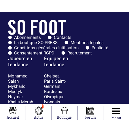
Abonnements
Contacts
La boutique SO PRESS
Mentions légales
Conditions générales d'utilisation
Publicité
Consentement RGPD
Recrutement
Joueurs en
Équipes en
tendance
tendance
Mohamed
Chelsea
Salah
Paris Saint-
Mykhailo
Germain
Mudryk
Bordeaux
Neymar
Olympique
Khalis Merah
lyonnais
Loïs Openda
FIFA
0
Moussa
Real Madrid
Niakhaté
RC Strasbourg
Accueil
Actus
Boutique
Forum
Menu
Nicolás
AC Milan
Tagliafico
France