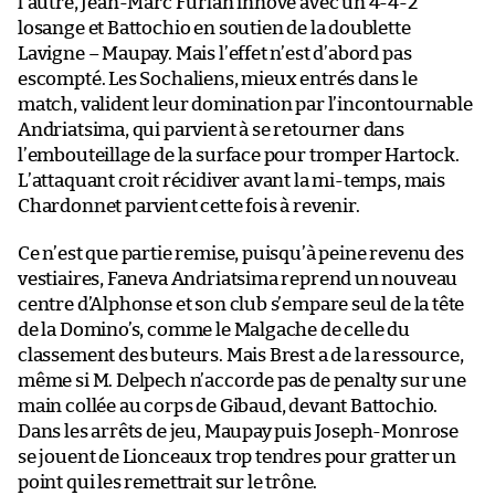
l’autre, Jean-Marc Furlan innove avec un 4-4-2
losange et Battochio en soutien de la doublette
Lavigne – Maupay. Mais l’effet n’est d’abord pas
escompté. Les Sochaliens, mieux entrés dans le
match, valident leur domination par l’incontournable
Andriatsima, qui parvient à se retourner dans
l’embouteillage de la surface pour tromper Hartock.
L’attaquant croit récidiver avant la mi-temps, mais
Chardonnet parvient cette fois à revenir.
Ce n’est que partie remise, puisqu’à peine revenu des
vestiaires, Faneva Andriatsima reprend un nouveau
centre d’Alphonse et son club s’empare seul de la tête
de la Domino’s, comme le Malgache de celle du
classement des buteurs. Mais Brest a de la ressource,
même si M. Delpech n’accorde pas de penalty sur une
main collée au corps de Gibaud, devant Battochio.
Dans les arrêts de jeu, Maupay puis Joseph-Monrose
se jouent de Lionceaux trop tendres pour gratter un
point qui les remettrait sur le trône.