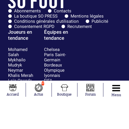
Abonnements
Contacts
La boutique SO PRESS
Mentions légales
Conditions générales d'utilisation
Publicité
Consentement RGPD
Recrutement
Joueurs en
Équipes en
tendance
tendance
Mohamed
Chelsea
Salah
Paris Saint-
Mykhailo
Germain
Mudryk
Bordeaux
Neymar
Olympique
Khalis Merah
lyonnais
Loïs Openda
FIFA
10
Moussa
Real Madrid
Niakhaté
RC Strasbourg
Accueil
Actus
Boutique
Forum
Menu
Nicolás
AC Milan
Tagliafico
France
Pavel Šulc
RC Lens
Josh Maja
Gauthier Hein