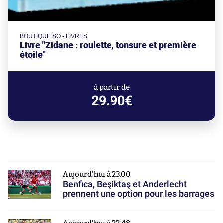
BOUTIQUE SO - LIVRES
Livre "Zidane : roulette, tonsure et première
étoile"
à partir de
29.90€
Aujourd'hui à 23:00
Benfica, Beşiktaş et Anderlecht
prennent une option pour les barrages