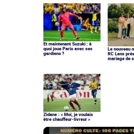
Et maintenant Suzuki : à
quoi joue Paris avec ses
Le nouveau ma
gardiens ?
RC Lens prés
mariage de s
Zidane : « Moi, je voulais
être chauffeur-livreur »