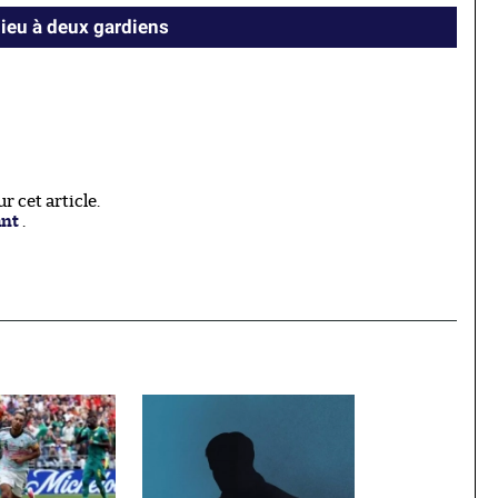
ieu à deux gardiens
 cet article.
ant
.