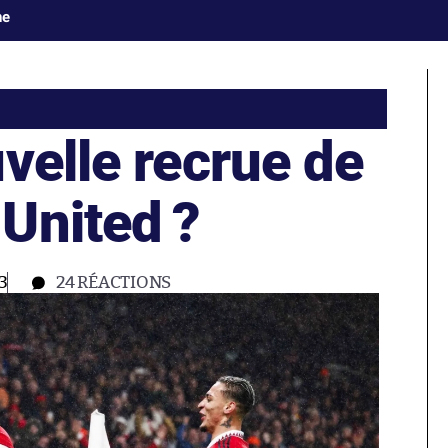
ne
velle recrue de
United ?
3
24
RÉACTIONS