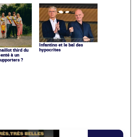
Infantino et le bal des
hypocrites
illot third du
enté à un
upporters ?