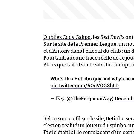
Oubliez Cody Gakpo
, les
Red Devils
ont 
Sur le site de la Premier League, un n
et d’Antony dans l’effectif du club : u
Pourtant, aucune trace réelle de ce jo
Alors que fait-il sur le site du champio
Who’s this Betinho guy and why’s he i
pic.twitter.com/5OcVOG3hLD
— ☈ッ (@TheFergusonWay)
Decembe
Selon son profil sur le site, Betinho ser
c’est en réalité un joueur d’Espinho, u
Et si c’était lui, le remplaçant d’un cer