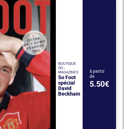
BOUTIQUE
SO -
à partir
MAGAZINES
So Foot
de
spécial
5.50€
David
Beckham