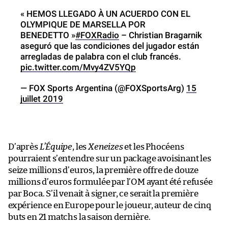
« HEMOS LLEGADO À UN ACUERDO CON EL
OLYMPIQUE DE MARSELLA POR
BENEDETTO »
#FOXRadio
– Christian Bragarnik
aseguró que las condiciones del jugador están
arregladas de palabra con el club francés.
pic.twitter.com/Mvy4ZV5YQp
— FOX Sports Argentina (@FOXSportsArg)
15
juillet 2019
D’après
L’Équipe
, les
Xeneizes
et les Phocéens
pourraient s’entendre sur un package avoisinant les
seize millions d’euros, la première offre de douze
millions d’euros formulée par l’OM ayant été refusée
par Boca. S’il venait à signer, ce serait la première
expérience en Europe pour le joueur, auteur de cinq
buts en 21 matchs la saison dernière.