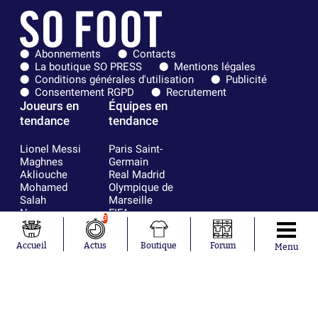
Abonnements
Contacts
La boutique SO PRESS
Mentions légales
Conditions générales d'utilisation
Publicité
Consentement RGPD
Recrutement
Joueurs en
Équipes en
tendance
tendance
Lionel Messi
Paris Saint-
Maghnes
Germain
Akliouche
Real Madrid
Mohamed
Olympique de
Salah
Marseille
Neymar
FIFA
3
Julián Álvarez
FC Barcelone
Ferrán Torres
Argentine
Accueil
Actus
Boutique
Forum
Menu
Kilian Corredor
Olympique
Franco
lyonnais
Mastantuono
AS Monaco
Orel Mangala
RC Strasbourg
Rio Mavuba
Trabzonspor