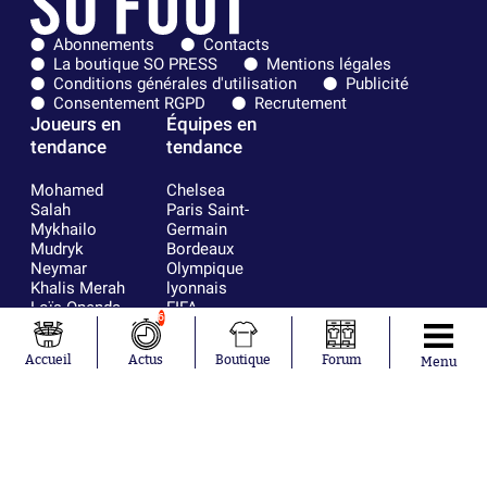
Abonnements
Contacts
La boutique SO PRESS
Mentions légales
Conditions générales d'utilisation
Publicité
Consentement RGPD
Recrutement
Joueurs en
Équipes en
tendance
tendance
Mohamed
Chelsea
Salah
Paris Saint-
Mykhailo
Germain
Mudryk
Bordeaux
Neymar
Olympique
Khalis Merah
lyonnais
Loïs Openda
FIFA
6
Moussa
Real Madrid
Niakhaté
RC Strasbourg
Accueil
Actus
Boutique
Forum
Menu
Nicolás
AC Milan
Tagliafico
France
Pavel Šulc
RC Lens
Josh Maja
Gauthier Hein