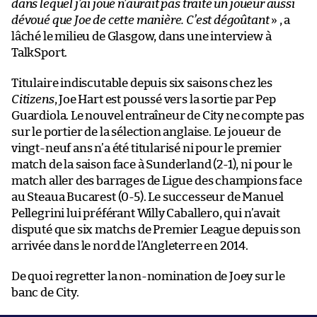
dans lequel j’ai joué n’aurait pas traité un joueur aussi
dévoué que Joe de cette manière. C’est dégoûtant
» , a
lâché le milieu de Glasgow, dans une interview à
TalkSport.
Titulaire indiscutable depuis six saisons chez les
Citizens
, Joe Hart est poussé vers la sortie par Pep
Guardiola. Le nouvel entraîneur de City ne compte pas
sur le portier de la sélection anglaise. Le joueur de
vingt-neuf ans n’a été titularisé ni pour le premier
match de la saison face à Sunderland (2-1), ni pour le
match aller des barrages de Ligue des champions face
au Steaua Bucarest (0-5). Le successeur de Manuel
Pellegrini lui préférant Willy Caballero, qui n’avait
disputé que six matchs de Premier League depuis son
arrivée dans le nord de l’Angleterre en 2014.
De quoi regretter la non-nomination de Joey sur le
banc de City.