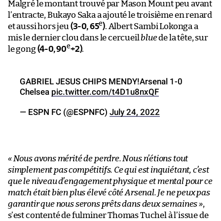
Malgré le montant trouvé par Mason Mount peu avant
l’entracte, Bukayo Saka a ajouté le troisième en renard
e
et aussi hors jeu
(3-0, 65
)
. Albert Sambi Lokonga a
mis le dernier clou dans le cercueil
blue
de la tête, sur
e
le gong
(4-0, 90
+2)
.
GABRIEL JESUS CHIPS MENDY!Arsenal 1-0
Chelsea
pic.twitter.com/t4D1u8nxQF
— ESPN FC (@ESPNFC)
July 24, 2022
« Nous avons mérité de perdre. Nous n’étions tout
simplement pas compétitifs. Ce qui est inquiétant, c’est
que le niveau d’engagement physique et mental pour ce
match était bien plus élevé côté Arsenal. Je ne peux pas
garantir que nous serons prêts dans deux semaines »
,
s’est contenté de fulminer Thomas Tuchel à l’issue de