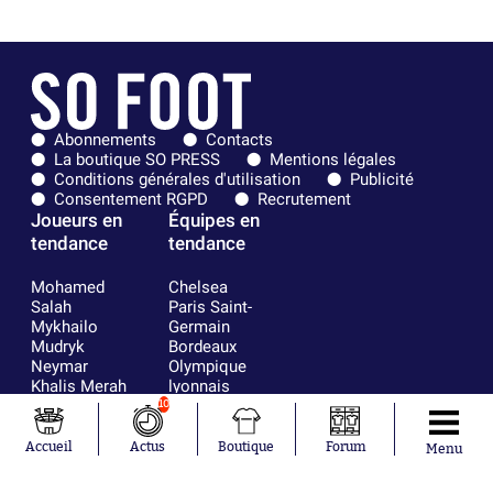
Abonnements
Contacts
La boutique SO PRESS
Mentions légales
Conditions générales d'utilisation
Publicité
Consentement RGPD
Recrutement
Joueurs en
Équipes en
tendance
tendance
Mohamed
Chelsea
Salah
Paris Saint-
Mykhailo
Germain
Mudryk
Bordeaux
Neymar
Olympique
Khalis Merah
lyonnais
Loïs Openda
FIFA
10
Moussa
Real Madrid
Niakhaté
RC Strasbourg
Accueil
Actus
Boutique
Forum
Menu
Nicolás
AC Milan
Tagliafico
France