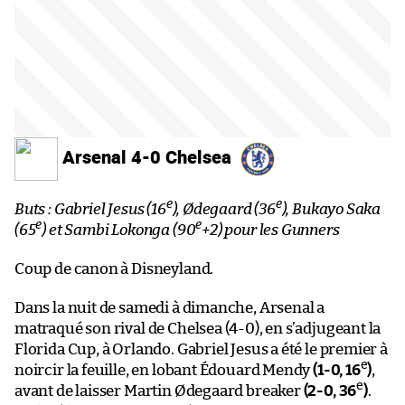
Arsenal 4-0 Chelsea
e
e
Buts : Gabriel Jesus (16
), Ødegaard (36
), Bukayo Saka
e
e
(65
) et Sambi Lokonga (90
+2) pour les Gunners
Coup de canon à Disneyland.
Dans la nuit de samedi à dimanche, Arsenal a
matraqué son rival de Chelsea (4-0), en s’adjugeant la
Florida Cup, à Orlando. Gabriel Jesus a été le premier à
e
noircir la feuille, en lobant Édouard Mendy
(1-0, 16
)
,
e
avant de laisser Martin Ødegaard breaker
(2-0, 36
)
.