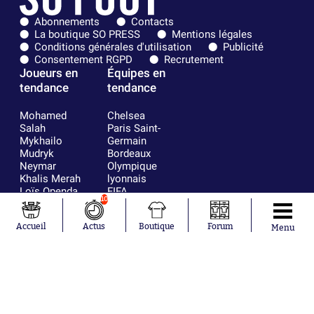
Abonnements
Contacts
La boutique SO PRESS
Mentions légales
Conditions générales d'utilisation
Publicité
Consentement RGPD
Recrutement
Joueurs en
Équipes en
tendance
tendance
Mohamed
Chelsea
Salah
Paris Saint-
Mykhailo
Germain
Mudryk
Bordeaux
Neymar
Olympique
Khalis Merah
lyonnais
Loïs Openda
FIFA
10
Moussa
Real Madrid
Niakhaté
RC Strasbourg
Accueil
Actus
Boutique
Forum
Nicolás
AC Milan
Menu
Tagliafico
France
Pavel Šulc
RC Lens
Josh Maja
Gauthier Hein