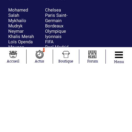
Mohamed
Chelsea
Salah
Paris Saint-
Mykhailo
Germain
Mudryk
Bordeaux
Neymar
Olympique
Khalis Merah
lyonnais
Loïs Openda
FIFA
Moussa
Real Madrid
0
Niakhaté
RC Strasbourg
Nicolás
AC Milan
Accueil
Actus
Boutique
Forum
Menu
Tagliafico
France
Pavel Šulc
RC Lens
Josh Maja
Gauthier Hein