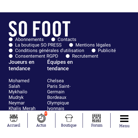
Abonnements
Contacts
La boutique SO PRESS
Mentions légales
Conditions générales d'utilisation
Publicité
Consentement RGPD
Recrutement
Joueurs en
Équipes en
tendance
tendance
Mohamed
Chelsea
Salah
Paris Saint-
Mykhailo
Germain
Mudryk
Bordeaux
Neymar
Olympique
Khalis Merah
lyonnais
Loïs Openda
FIFA
10
Moussa
Real Madrid
Niakhaté
RC Strasbourg
Accueil
Actus
Boutique
Forum
Menu
Nicolás
AC Milan
Tagliafico
France