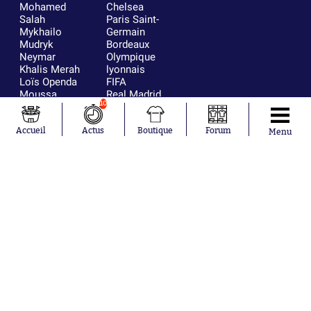
Mohamed
Chelsea
Salah
Paris Saint-
Mykhailo
Germain
Mudryk
Bordeaux
Neymar
Olympique
Khalis Merah
lyonnais
Loïs Openda
FIFA
Moussa
Real Madrid
10
Niakhaté
RC Strasbourg
Nicolás
AC Milan
Tagliafico
France
Accueil
Actus
Boutique
Forum
Menu
Pavel Šulc
RC Lens
Josh Maja
Gauthier Hein