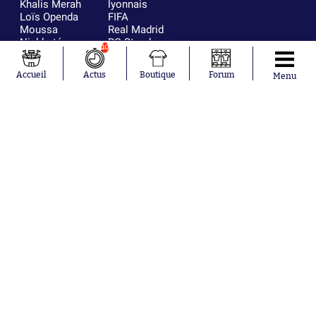
Khalis Merah
lyonnais
Loïs Openda
FIFA
Moussa
Real Madrid
Niakhaté
RC Strasbourg
10
Nicolás
AC Milan
Tagliafico
France
Accueil
Actus
Boutique
Forum
Menu
Pavel Šulc
RC Lens
Josh Maja
Gauthier Hein