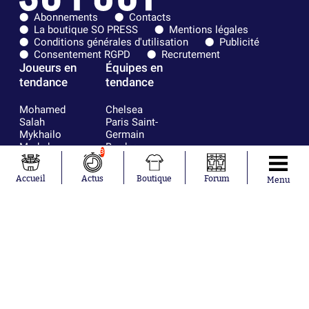
Abonnements
Contacts
La boutique SO PRESS
Mentions légales
Conditions générales d'utilisation
Publicité
Consentement RGPD
Recrutement
Joueurs en
Équipes en
tendance
tendance
Mohamed
Chelsea
Salah
Paris Saint-
Mykhailo
Germain
Mudryk
Bordeaux
3
Neymar
Olympique
Khalis Merah
lyonnais
Accueil
Actus
Boutique
Forum
Menu
Loïs Openda
FIFA
Moussa
Real Madrid
Niakhaté
RC Strasbourg
Nicolás
AC Milan
Tagliafico
France
Pavel Šulc
RC Lens
Josh Maja
Gauthier Hein