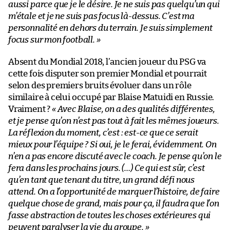
aussi parce que je le désire. Je ne suis pas quelqu’un qui
m’étale et je ne suis pas focus là-dessus. C’est ma
personnalité en dehors du terrain. Je suis simplement
focus sur mon football. »
Absent du Mondial 2018, l’ancien joueur du PSG va
cette fois disputer son premier Mondial et pourrait
selon des premiers bruits évoluer dans un rôle
similaire à celui occupé par Blaise Matuidi en Russie.
Vraiment ?
« Avec Blaise, on a des qualités différentes,
et je pense qu’on n’est pas tout à fait les mêmes joueurs.
La réflexion du moment, c’est : est-ce que ce serait
mieux pour l’équipe ? Si oui, je le ferai, évidemment. On
n’en a pas encore discuté avec le coach. Je pense qu’on le
fera dans les prochains jours. (…) Ce qui est sûr, c’est
qu’en tant que tenant du titre, un grand défi nous
attend. On a l’opportunité de marquer l’histoire, de faire
quelque chose de grand, mais pour ça, il faudra que l’on
fasse abstraction de toutes les choses extérieures qui
peuvent paralyser la vie du groupe. »