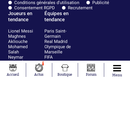
Conditions générales d'utilisation
Publicité
Consentement RGPD
Recrutement
Joueurs en
Équipes en
tendance
tendance
Lionel Messi
Paris Saint-
Maghnes
Germain
Akliouche
Real Madrid
Mohamed
Olympique de
Salah
Marseille
Neymar
FIFA
Julián Álvarez
FC Barcelone
7
Ferrán Torres
Argentine
Kilian Corredor
Olympique
Accueil
Actus
Boutique
Forum
Menu
Franco
lyonnais
Mastantuono
AS Monaco
Orel Mangala
RC Strasbourg
Rio Mavuba
Trabzonspor