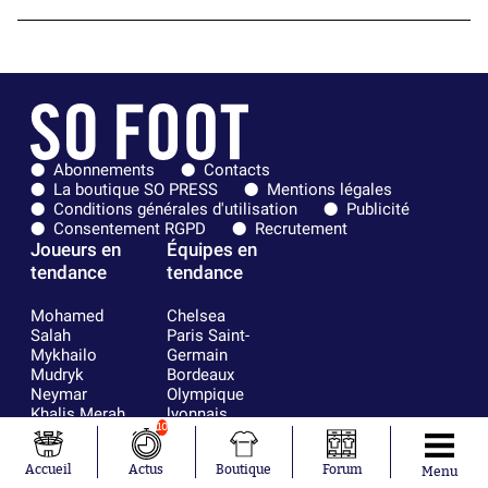
Abonnements
Contacts
La boutique SO PRESS
Mentions légales
Conditions générales d'utilisation
Publicité
Consentement RGPD
Recrutement
Joueurs en
Équipes en
tendance
tendance
Mohamed
Chelsea
Salah
Paris Saint-
Mykhailo
Germain
Mudryk
Bordeaux
Neymar
Olympique
Khalis Merah
lyonnais
10
Loïs Openda
FIFA
Moussa
Real Madrid
Niakhaté
RC Strasbourg
Accueil
Actus
Boutique
Forum
Menu