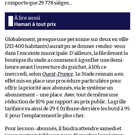
comporte que 29 778 sièges…
Hamari à tout prix
Globalement, presque une personne sur deux en ville
(213 400 habitants) aurait pu se donner rendez-vous
dans l’enceinte municipale. D’ailleurs, la file devant la
boutique du stade a commencé à gonfler une demi-
heure avant l’ouverture du guichet, à 10h ce
mercredi, selon
Ouest-France
. Le Stade rennais a en
effet mis en place une procédure particulière pour
offrir la priorité aux abonnés, via le système un
abonnement – une place. Avec tout de même une
réduction de 10% par rapport au prix public. La grille
tarifaire va ainsi de 29 € (tribune derrière les buts) à 95
€ pour l’emplacement le plus cher.
Pour les non-abonnés, il faudra attendre samedi et