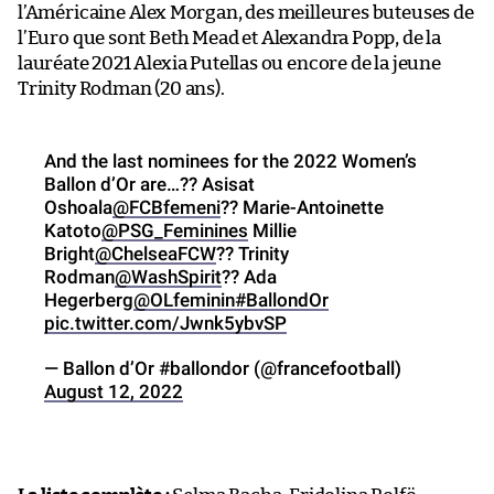
l’Américaine Alex Morgan, des meilleures buteuses de
l’Euro que sont Beth Mead et Alexandra Popp, de la
lauréate 2021 Alexia Putellas ou encore de la jeune
Trinity Rodman (20 ans).
And the last nominees for the 2022 Women’s
Ballon d’Or are…?? Asisat
Oshoala
@FCBfemeni
?? Marie-Antoinette
Katoto
@PSG_Feminines
Millie
Bright
@ChelseaFCW
?? Trinity
Rodman
@WashSpirit
?? Ada
Hegerberg
@OLfeminin
#BallondOr
pic.twitter.com/Jwnk5ybvSP
— Ballon d’Or #ballondor (@francefootball)
August 12, 2022