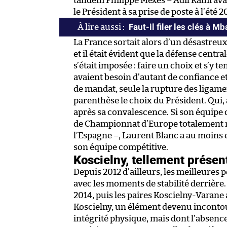
tandem Philippe Mexès – Adil Rami avai
le Président à sa prise de poste à l’été 2
Faut-il filer les clés à M
La France sortait alors d’un désastreux
et il était évident que la défense centr
s’était imposée : faire un choix et s’y 
avaient besoin d’autant de confiance e
de mandat, seule la rupture des ligame
parenthèse le choix du Président. Qui, 
après sa convalescence. Si son équipe d
de Championnat d’Europe totalement ra
l’Espagne –, Laurent Blanc a au moins e
son équipe compétitive.
Koscielny, tellement présen
Depuis 2012 d’ailleurs, les meilleures
avec les moments de stabilité derrière
2014, puis les paires Koscielny-Varane a
Koscielny, un élément devenu inconto
intégrité physique, mais dont l’absenc