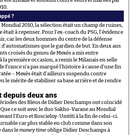
t été installé et soutenu contre vents et marées par
010.
bappé ?
 Mondial 2010, la sélection était un champ de ruines,
ale était à repenser. Pour l’ex-coach du PSG, l’évidence
tenir, car les deux hommes du centre de la défense
t d’automatismes que le gardien de but. En deux ans
nts croisés du genou de Mexès a mis entre
à la première occasion, a remis le Milanais en selle
e France n’a pas marqué l’histoire à cause d’une fin
tée – Mexès était d’ailleurs suspendu contre
u le mérite de stabiliser sa base arrière et de rendre
t depuis deux ans
 périodes des Bleus de Didier Deschamps ont coïncidé
. Que ce soit avec le duo Sakho-Varane au Mondial
vant l’Euro et Koscielny-Umtiti à la fin de celui-ci.
urnable car plus stable en club comme dans son
e dans le
money time
oblige Didier Deschamps à