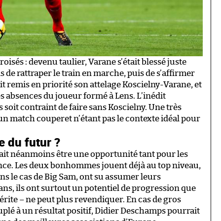
isés : devenu taulier, Varane s’était blessé juste
 de rattraper le train en marche, puis de s’affirmer
t remis en priorité son attelage Koscielny-Varane, et
s absences du joueur formé à Lens. L’inédit
soit contraint de faire sans Koscielny. Une très
un match couperet n’étant pas le contexte idéal pour
e du futur ?
rrait néanmoins être une opportunité tant pour les
nce. Les deux bonhommes jouent déjà au top niveau,
ns le cas de Big Sam, ont su assumer leurs
 ans, ils ont surtout un potentiel de progression que
rite – ne peut plus revendiquer. En cas de gros
lé à un résultat positif, Didier Deschamps pourrait