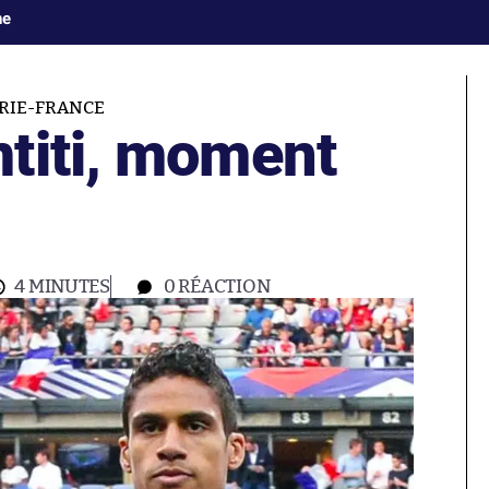
ne
RIE-FRANCE
titi, moment
4 MINUTES
0
RÉACTION