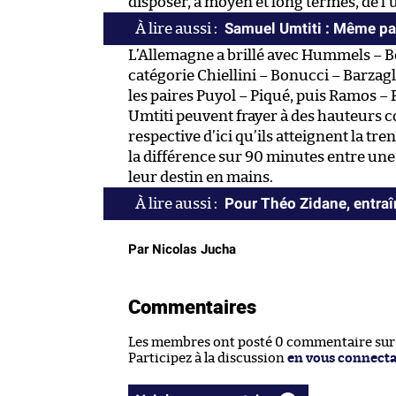
disposer, à moyen et long termes, de l
Samuel Umtiti : Même pa
L’Allemagne a brillé avec Hummels – Bo
catégorie Chiellini – Bonucci – Barza
les paires Puyol – Piqué, puis Ramos –
Umtiti peuvent frayer à des hauteurs c
respective d’ici qu’ils atteignent la t
la différence sur 90 minutes entre une 
leur destin en mains.
Pour Théo Zidane, entraîn
Par Nicolas Jucha
Commentaires
Les membres ont posté 0 commentaire sur c
Participez à la discussion
en vous connect