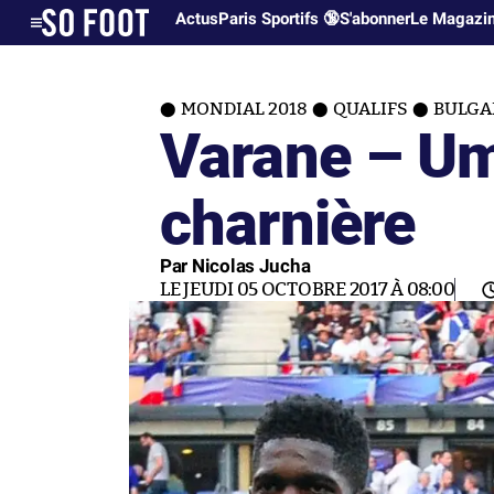
Actus
Paris Sportifs 🔞
S'abonner
Le Magazi
MONDIAL 2018
QUALIFS
BULGA
Varane – Um
charnière
Par Nicolas Jucha
LE JEUDI 05 OCTOBRE 2017 À 08:00