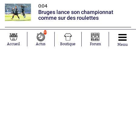
0:04
Bruges lance son championnat
comme sur des roulettes
10
Aujourd'hui à 22:28
Fahd El Khoumisti rentre dans la
Accueil
Actus
Boutique
Forum
Menu
légende de la Ligue 3
Nos partenaires