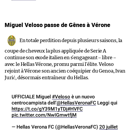
Miguel Veloso passe de Gênes à Vérone
En totale perdition depuis plusieurs saisons, la
coupe de cheveux la plus appliquée de Serie A
continue son exode italien en s’engageant – libre –
avec le Hellas Vérone, promu parmi l’élite. Veloso
rejoint à Vérone son ancien coéquipier du Genoa, Ivan
Jurić, désormais entraîneur du Hellas.
UFFICIALE Miguel
#Veloso
è un nuovo
centrocampista dell’
@HellasVeronaFC
Leggi qui
https://t.co/gY39M1yTDj
#HVFC
pic.twitter.com/NwIGmwtfjM
— Hellas Verona FC (@HellasVeronaFC)
20 juillet