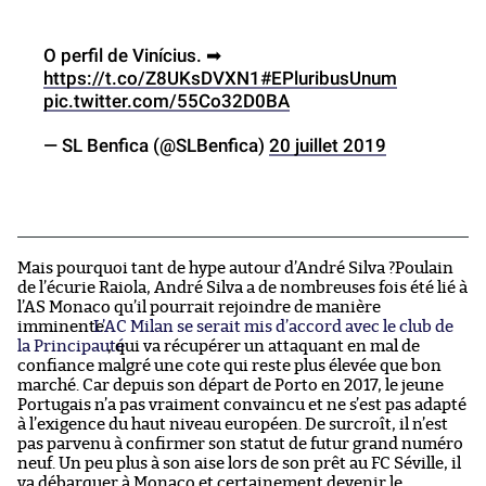
O perfil de Vinícius. ➡
https://t.co/Z8UKsDVXN1
#EPluribusUnum
pic.twitter.com/55Co32D0BA
— SL Benfica (@SLBenfica)
20 juillet 2019
Mais pourquoi tant de hype autour d’André Silva ?Poulain
de l’écurie Raiola, André Silva a de nombreuses fois été lié à
l’AS Monaco qu’il pourrait rejoindre de manière
imminente.
L’AC Milan se serait mis d’accord avec le club de
la Principauté
, qui va récupérer un attaquant en mal de
confiance malgré une cote qui reste plus élevée que bon
marché. Car depuis son départ de Porto en 2017, le jeune
Portugais n’a pas vraiment convaincu et ne s’est pas adapté
à l’exigence du haut niveau européen. De surcroît, il n’est
pas parvenu à confirmer son statut de futur grand numéro
neuf. Un peu plus à son aise lors de son prêt au FC Séville, il
va débarquer à Monaco et certainement devenir le