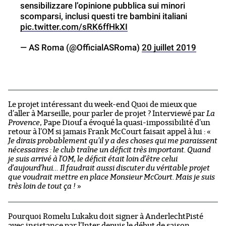
sensibilizzare l’opinione pubblica sui minori
scomparsi, inclusi questi tre bambini italiani
pic.twitter.com/sRK6ffHkXI
— AS Roma (@OfficialASRoma)
20 juillet 2019
Le projet intéressant du week-end Quoi de mieux que
d’aller à Marseille, pour parler de projet ? Interviewé par
La
Provence
, Pape Diouf a évoqué la quasi-impossibilité d’un
retour à l’OM si jamais Frank McCourt faisait appel à lui : «
Je dirais probablement qu’il y a des choses qui me paraissent
nécessaires : le club traîne un déficit très important. Quand
je suis arrivé à l’OM, le déficit était loin d’être celui
d’aujourd’hui… Il faudrait aussi discuter du véritable projet
que voudrait mettre en place Monsieur McCourt. Mais je suis
très loin de tout ça !
»
Pourquoi Romelu Lukaku doit signer à AnderlechtPisté
avec insistance par l’Inter depuis le début de saison,