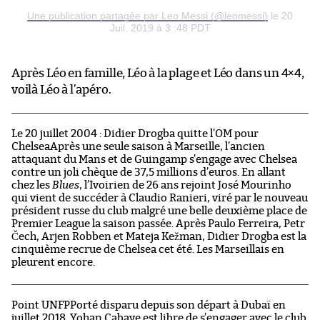
Une publication partagée par Leo Messi (@leomessi)
le 20
Juil. 2019 à 3 :48 PDT
Après Léo en famille, Léo à la plage et Léo dans un 4×4,
voilà Léo à l’apéro.
Le 20 juillet 2004 : Didier Drogba quitte l’OM pour
ChelseaAprès une seule saison à Marseille, l’ancien
attaquant du Mans et de Guingamp s’engage avec Chelsea
contre un joli chèque de 37,5 millions d’euros. En allant
chez les
Blues
, l’Ivoirien de 26 ans rejoint José Mourinho
qui vient de succéder à Claudio Ranieri, viré par le nouveau
président russe du club malgré une belle deuxième place de
Premier League la saison passée. Après Paulo Ferreira, Petr
Čech, Arjen Robben et Mateja Kežman, Didier Drogba est la
cinquième recrue de Chelsea cet été. Les Marseillais en
pleurent encore.
Point UNFPPorté disparu depuis son départ à Dubaï en
juillet 2018, Yohan Cabaye est libre de s’engager avec le club