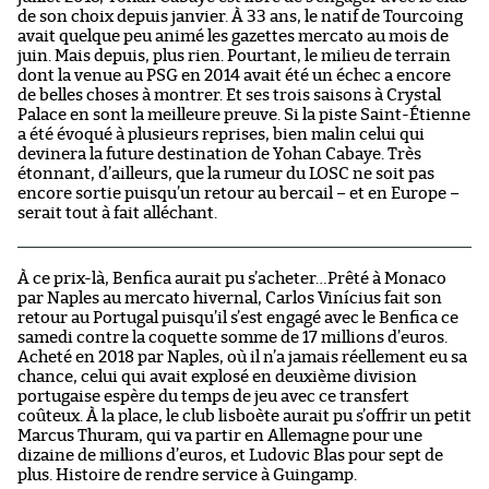
de son choix depuis janvier. À 33 ans, le natif de Tourcoing
avait quelque peu animé les gazettes mercato au mois de
juin. Mais depuis, plus rien. Pourtant, le milieu de terrain
dont la venue au PSG en 2014 avait été un échec a encore
de belles choses à montrer. Et ses trois saisons à Crystal
Palace en sont la meilleure preuve. Si la piste Saint-Étienne
a été évoqué à plusieurs reprises, bien malin celui qui
devinera la future destination de Yohan Cabaye. Très
étonnant, d’ailleurs, que la rumeur du LOSC ne soit pas
encore sortie puisqu’un retour au bercail – et en Europe –
serait tout à fait alléchant.
À ce prix-là, Benfica aurait pu s’acheter…Prêté à Monaco
par Naples au mercato hivernal, Carlos Vinícius fait son
retour au Portugal puisqu’il s’est engagé avec le Benfica ce
samedi contre la coquette somme de 17 millions d’euros.
Acheté en 2018 par Naples, où il n’a jamais réellement eu sa
chance, celui qui avait explosé en deuxième division
portugaise espère du temps de jeu avec ce transfert
coûteux. À la place, le club lisboète aurait pu s’offrir un petit
Marcus Thuram, qui va partir en Allemagne pour une
dizaine de millions d’euros, et Ludovic Blas pour sept de
plus. Histoire de rendre service à Guingamp.