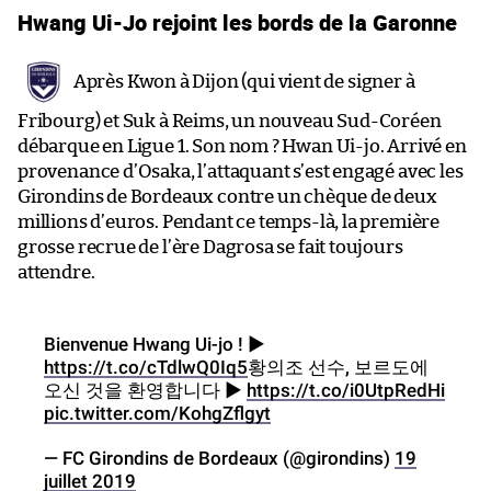
Hwang Ui-Jo rejoint les bords de la Garonne
Après Kwon à Dijon (qui vient de signer à
Fribourg) et Suk à Reims, un nouveau Sud-Coréen
débarque en Ligue 1. Son nom ? Hwan Ui-jo. Arrivé en
provenance d’Osaka, l’attaquant s’est engagé avec les
Girondins de Bordeaux contre un chèque de deux
millions d’euros. Pendant ce temps-là, la première
grosse recrue de l’ère Dagrosa se fait toujours
attendre.
Bienvenue Hwang Ui-jo ! ▶
https://t.co/cTdlwQ0Iq5
황의조 선수, 보르도에
오신 것을 환영합니다 ▶
https://t.co/i0UtpRedHi
pic.twitter.com/KohgZflgyt
— FC Girondins de Bordeaux (@girondins)
19
juillet 2019