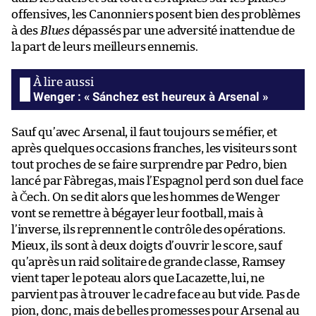
offensives, les Canonniers posent bien des problèmes
à des
Blues
dépassés par une adversité inattendue de
la part de leurs meilleurs ennemis.
Wenger : « Sánchez est heureux à Arsenal »
Sauf qu’avec Arsenal, il faut toujours se méfier, et
après quelques occasions franches, les visiteurs sont
tout proches de se faire surprendre par Pedro, bien
lancé par Fàbregas, mais l’Espagnol perd son duel face
à Čech. On se dit alors que les hommes de Wenger
vont se remettre à bégayer leur football, mais à
l’inverse, ils reprennent le contrôle des opérations.
Mieux, ils sont à deux doigts d’ouvrir le score, sauf
qu’après un raid solitaire de grande classe, Ramsey
vient taper le poteau alors que Lacazette, lui, ne
parvient pas à trouver le cadre face au but vide. Pas de
pion, donc, mais de belles promesses pour Arsenal au