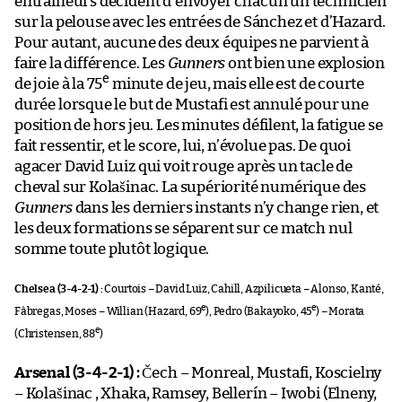
entraîneurs décident d’envoyer chacun un technicien
sur la pelouse avec les entrées de Sánchez et d’Hazard.
Pour autant, aucune des deux équipes ne parvient à
faire la différence. Les
Gunners
ont bien une explosion
e
de joie à la 75
minute de jeu, mais elle est de courte
durée lorsque le but de Mustafi est annulé pour une
position de hors jeu. Les minutes défilent, la fatigue se
fait ressentir, et le score, lui, n’évolue pas. De quoi
agacer David Luiz qui voit rouge après un tacle de
cheval sur Kolašinac. La supériorité numérique des
Gunners
dans les derniers instants n’y change rien, et
les deux formations se séparent sur ce match nul
somme toute plutôt logique.
Chelsea (3-4-2-1) :
Courtois – David Luiz, Cahill, Azpilicueta – Alonso, Kanté,
e
e
Fàbregas, Moses – Willian (Hazard, 69
), Pedro (Bakayoko, 45
) – Morata
e
(Christensen, 88
)
Arsenal (3-4-2-1) :
Čech – Monreal, Mustafi, Koscielny
– Kolašinac , Xhaka, Ramsey, Bellerín – Iwobi (Elneny,