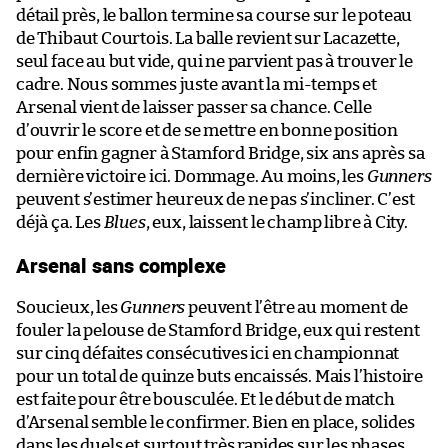
détail près, le ballon termine sa course sur le poteau
de Thibaut Courtois. La balle revient sur Lacazette,
seul face au but vide, qui ne parvient pas à trouver le
cadre. Nous sommes juste avant la mi-temps et
Arsenal vient de laisser passer sa chance. Celle
d’ouvrir le score et de se mettre en bonne position
pour enfin gagner à Stamford Bridge, six ans après sa
dernière victoire ici. Dommage. Au moins, les
Gunners
peuvent s’estimer heureux de ne pas s’incliner. C’est
déjà ça. Les
Blues
, eux, laissent le champ libre à City.
Arsenal sans complexe
Soucieux, les
Gunners
peuvent l’être au moment de
fouler la pelouse de Stamford Bridge, eux qui restent
sur cinq défaites consécutives ici en championnat
pour un total de quinze buts encaissés. Mais l’histoire
est faite pour être bousculée. Et le début de match
d’Arsenal semble le confirmer. Bien en place, solides
dans les duels et surtout très rapides sur les phases