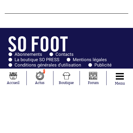
Abonnements
Contacts
La boutique SO PRESS
Mentions légales
Conditions générales d'utilisation
Publicité
Consentement RGPD
Recrutement
2
Joueurs en
Équipes en
tendance
tendance
Accueil
Actus
Boutique
Forum
Menu
Mohamed
Chelsea
Salah
Paris Saint-
Mykhailo
Germain
Mudryk
Bordeaux
Neymar
Olympique
Khalis Merah
lyonnais
Loïs Openda
FIFA
Moussa
Real Madrid