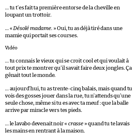
… tu t’es fait ta première entorse de la cheville en
loupant un trottoir.
… «
Désolé madame.
» Oui, tu as déjà tiré dans une
mamie qui portait ses courses.
Vidéo
… tu connais le vieux qui se croit cool et qui voulait à
tout prix te montrer qu’il savait faire deux jongles. Ça
gênait tout le monde.
… aujourd’hui, tu as trente-cinq balais, mais quand tu
vois des gosses jouer dans la rue, tu n’attends qu’une
seule chose, même si tu es avec ta meuf : que la balle
arrive par miracle vers tes pieds.
… le lavabo devenait noir «
crasse
» quand tu te lavais
les mains en rentrant à la maison.