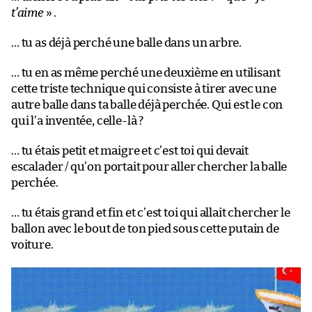
t’aime
» .
… tu as déjà perché une balle dans un arbre.
… tu en as même perché une deuxième en utilisant
cette triste technique qui consiste à tirer avec une
autre balle dans ta balle déjà perchée. Qui est le con
qui l’a inventée, celle-là ?
… tu étais petit et maigre et c’est toi qui devait
escalader / qu’on portait pour aller chercher la balle
perchée.
… tu étais grand et fin et c’est toi qui allait chercher le
ballon avec le bout de ton pied sous cette putain de
voiture.