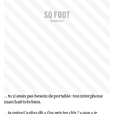
… tu n’avais pas besoin de portable : ton interphone
marchait très bien.
… ta mère t’a plus dit «
t’as pris tes clés ?
» que «
je