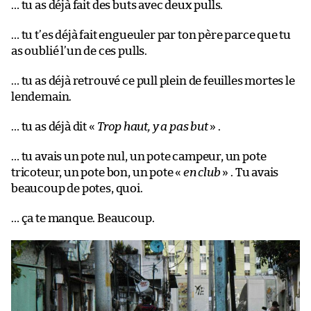
… tu as déjà fait des buts avec deux pulls.
… tu t’es déjà fait engueuler par ton père parce que tu
as oublié l’un de ces pulls.
… tu as déjà retrouvé ce pull plein de feuilles mortes le
lendemain.
… tu as déjà dit «
Trop haut, y a pas but
» .
… tu avais un pote nul, un pote campeur, un pote
tricoteur, un pote bon, un pote «
en club
» . Tu avais
beaucoup de potes, quoi.
… ça te manque. Beaucoup.