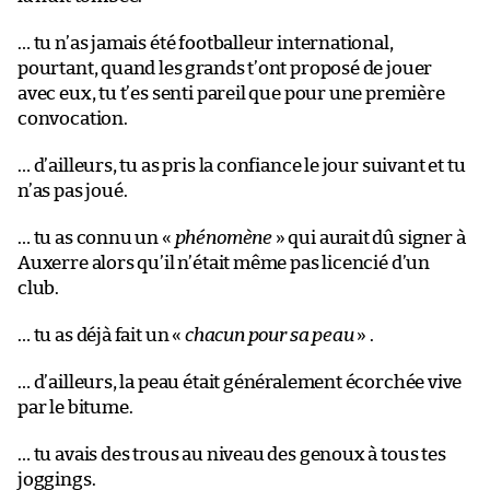
… tu n’as jamais été footballeur international,
pourtant, quand les grands t’ont proposé de jouer
avec eux, tu t’es senti pareil que pour une première
convocation.
… d’ailleurs, tu as pris la confiance le jour suivant et tu
n’as pas joué.
… tu as connu un «
phénomène
» qui aurait dû signer à
Auxerre alors qu’il n’était même pas licencié d’un
club.
… tu as déjà fait un «
chacun pour sa peau
» .
… d’ailleurs, la peau était généralement écorchée vive
par le bitume.
… tu avais des trous au niveau des genoux à tous tes
joggings.