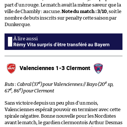
part d’un rouge. Le match avait la même saveur que la
ville de Chambly : aucune.
Note du match : 3/10
, soit le
nombre de buts inscrits sur penalty cette saison par
Dunkerque.
Rémy Vita surpris d’être transféré au Bayern
Valenciennes 1-3 Clermont
e
e
Buts : Cabral (37
) pour Valenciennes // Bayo (20
sp,
e
e
67
, 86
) pour Clermont
Sans victoire depuis un peu plus d’un mois,
Valenciennes espérait pouvoir en terminer avec cette
spirale négative. Bonne nouvelle pour les Nordistes
avant le match, le gardien clermontois Arthur Desmas