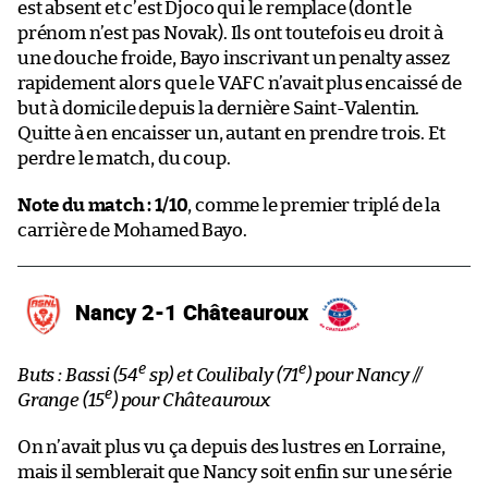
est absent et c’est Djoco qui le remplace (dont le
prénom n’est pas Novak). Ils ont toutefois eu droit à
une douche froide, Bayo inscrivant un penalty assez
rapidement alors que le VAFC n’avait plus encaissé de
but à domicile depuis la dernière Saint-Valentin.
Quitte à en encaisser un, autant en prendre trois. Et
perdre le match, du coup.
Note du match : 1/10
, comme le premier triplé de la
carrière de Mohamed Bayo.
Nancy 2-1 Châteauroux
e
e
Buts : Bassi (54
sp) et Coulibaly (71
) pour Nancy //
e
Grange (15
) pour Châteauroux
On n’avait plus vu ça depuis des lustres en Lorraine,
mais il semblerait que Nancy soit enfin sur une série