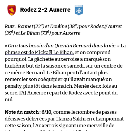
Rodez 2-2 Auxerre
e
e
Buts : Bonnet (23
) et Douline (38
) pour Rodez // Autret
e
e
(35
) et Le Bihan (73
) pour Auxerre
« On a tous besoin d’un Quentin Bernard dans la vie. »
La
phrase est de Mickaël Le Bihan
, et on comprend
pourquoi. La gâchette auxerroise a marqué son
huitième but de la saison ce samedi, sur un centre de
ce même Bernard. Le Bihan peut d’autant plus
remercier son coéquipier qu’il avait manqué un
penalty, plus tôt dans le match. Menée deux fois au
score, l’AJ Auxerre repart de Rodez avec le point du
nul.
Note du match : 6/10
, comme le nombre de passes
décisives délivrées par Hamza Sakhi en championnat
cette saison, l’Auxerrois signant une merveille de