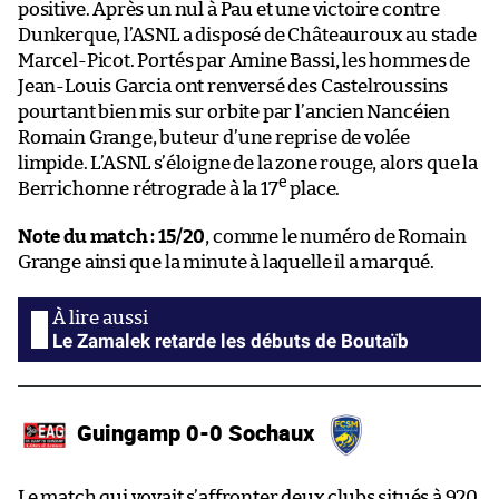
positive. Après un nul à Pau et une victoire contre
Dunkerque, l’ASNL a disposé de Châteauroux au stade
Marcel-Picot. Portés par Amine Bassi, les hommes de
Jean-Louis Garcia ont renversé des Castelroussins
pourtant bien mis sur orbite par l’ancien Nancéien
Romain Grange, buteur d’une reprise de volée
limpide. L’ASNL s’éloigne de la zone rouge, alors que la
e
Berrichonne rétrograde à la 17
place.
Note du match : 15/20
, comme le numéro de Romain
Grange ainsi que la minute à laquelle il a marqué.
Le Zamalek retarde les débuts de Boutaïb
Guingamp 0-0 Sochaux
Le match qui voyait s’affronter deux clubs situés à 920