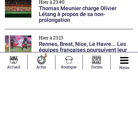
Hier à 23:40
Thomas Meunier charge Olivier
Létang à propos de sa non-
prolongation
Hier à 23:13
Rennes, Brest, Nice, Le Havre... Les
équipes françaises poursuivent leur
préparation
0
Nos partenaires
Accueil
Actus
Boutique
Forum
Menu