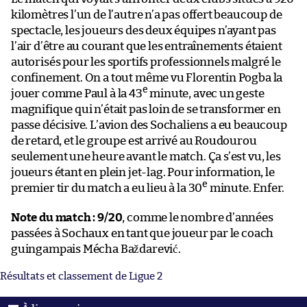
kilomètres l’un de l’autre n’a pas offert beaucoup de
spectacle, les joueurs des deux équipes n’ayant pas
l’air d’être au courant que les entraînements étaient
autorisés pour les sportifs professionnels malgré le
confinement. On a tout même vu Florentin Pogba la
e
jouer comme Paul à la 43
minute, avec un geste
magnifique qui n’était pas loin de se transformer en
passe décisive. L’avion des Sochaliens a eu beaucoup
de retard, et le groupe est arrivé au Roudourou
seulement une heure avant le match. Ça s’est vu, les
joueurs étant en plein jet-lag. Pour information, le
e
premier tir du match a eu lieu à la 30
minute. Enfer.
Note du match : 9/20
, comme le nombre d’années
passées à Sochaux en tant que joueur par le coach
guingampais Mécha Baždarević.
Résultats et classement de Ligue 2