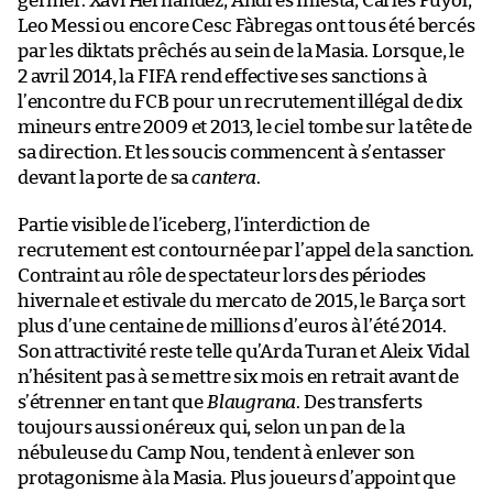
germer. Xavi Hernández, Andrés Iniesta, Carles Puyol,
Leo Messi ou encore Cesc Fàbregas ont tous été bercés
par les diktats prêchés au sein de la Masia. Lorsque, le
2 avril 2014, la FIFA rend effective ses sanctions à
l’encontre du FCB pour un recrutement illégal de dix
mineurs entre 2009 et 2013, le ciel tombe sur la tête de
sa direction. Et les soucis commencent à s’entasser
devant la porte de sa
cantera
.
Partie visible de l’iceberg, l’interdiction de
recrutement est contournée par l’appel de la sanction.
Contraint au rôle de spectateur lors des périodes
hivernale et estivale du mercato de 2015, le Barça sort
plus d’une centaine de millions d’euros à l’été 2014.
Son attractivité reste telle qu’Arda Turan et Aleix Vidal
n’hésitent pas à se mettre six mois en retrait avant de
s’étrenner en tant que
Blaugrana
. Des transferts
toujours aussi onéreux qui, selon un pan de la
nébuleuse du Camp Nou, tendent à enlever son
protagonisme à la Masia. Plus joueurs d’appoint que