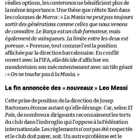
réelles options, les
canteranos
ne bénéficient plus de
la même importance. Une thèse que réfute Xavi dans
les colonnes de
Marca
: «
La Masia ne peut pas toujours
sortir des générations comme celles que nous venons
de connaître. Le Barça est un club formateur, mais
également de vainqueurs. La limite entre les deux est
poreuse.
» Poreuse, tout comme l’est la position
affichée par la direction barcelonaise. En conflit
ouvert avec la FIFA, elle décide d’afficher en
mondovision son mécontentement avec un tifo géant
: «
On ne touche pas à la Masia.
»
La fin annoncée des «
nouveaux
» Leo Messi
Cette prise de position de la direction de Josep
Bartomeu étonne autant qu’elle dérange. Car, selon
El
Pais
, de nombreux dirigeants reconnaissent les torts
du club dans l’imbroglio qui l’oppose à la Fédération
internationale. Les règlements n’ont pas été respectés
et le club doit payer, soit. Un autre problème est le