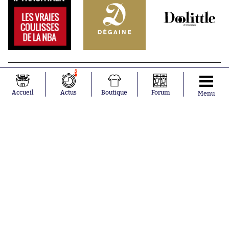
5
Accueil
Actus
Boutique
Forum
Menu
Abonnements
Contacts
La boutique SO PRESS
Mentions légales
Conditions générales d'utilisation
Publicité
Consentement RGPD
Recrutement
Joueurs en
Équipes en
tendance
tendance
Mohamed
Chelsea
Salah
Paris Saint-
Mykhailo
Germain
Mudryk
Bordeaux