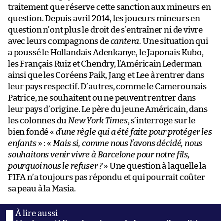
traitement que réserve cette sanction aux mineurs en
question. Depuis avril 2014, les joueurs mineurs en
question n’ont plus le droit de s’entraîner ni de vivre
avec leurs compagnons de
cantera
. Une situation qui
a poussé le Hollandais Adenkanye, le Japonais Kubo,
les Français Ruiz et Chendry, l’Américain Lederman
ainsi que les Coréens Paik, Jang et Lee à rentrer dans
leur pays respectif. D’autres, comme le Camerounais
Patrice, ne souhaitent ou ne peuvent rentrer dans
leur pays d’origine. Le père du jeune Américain, dans
les colonnes du
New York Times
, s’interroge sur le
bien fondé «
d’une règle qui a été faite pour protéger les
enfants
» : «
Mais si, comme nous l’avons décidé, nous
souhaitons venir vivre à Barcelone pour notre fils,
pourquoi nous le refuser ?
» Une question à laquelle la
FIFA n’a toujours pas répondu et qui pourrait coûter
sa peau à la Masia.