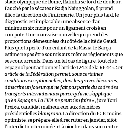
stade olympique de Rome, Rafinha se tord de douleur.
Fauché par le sécateur Radja Nainggolan, il prend
illico la direction de l’infirmerie. Un jour plus tard, le
diagnostic est implacable : une absence d’au
minimum six mois pour un ligament croisé en
compote. Une mauvaise nouvelle qui prend des
proportions démesurées du côté de la cité de Gaudi.
Plus que la perte d’un enfant de la Masia, le Barça
estime ne pas être soumis aux mêmes règlements que
ses concurrents. Dans un tel cas de figure, tout club
espagnol peut actionner l’article 124.3 de la RFEF. «
Cet
article de la Fédération permet, sous certaines
conditions exceptionnelles, dont les graves blessures,
d’inscrire un joueur qui ne fait pas partie du cadre des
transferts internationaux parce qu’il ne s’applique
qu’en Espagne. La FIFA ne peut rien faire
» , jure Toni
Freixa, candidat malheureux aux dernières
présidentielles
blaugrana
. La direction du FCB, moins
optimiste, se prépare elle à recruter en janvier, sitôt
l’interdiction terminée, et à piocher dans son centre