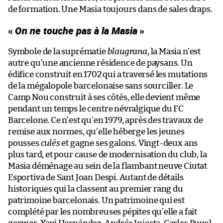
de formation. Une Masia toujours dans de sales draps.
«
On ne touche pas à la Masia
»
Symbole de la suprématie
blaugrana
, la Masia n’est
autre qu’une ancienne résidence de paysans. Un
édifice construit en 1702 qui a traversé les mutations
de la mégalopole barcelonaise sans sourciller. Le
Camp Nou construit à ses côtés, elle devient même
pendant un temps le centre névralgique du FC
Barcelone. Ce n’est qu’en 1979, après des travaux de
remise aux normes, qu’elle héberge les jeunes
pousses
culés
et gagne ses galons. Vingt-deux ans
plus tard, et pour cause de modernisation du club, la
Masia déménage au sein de la flambant neuve Ciutat
Esportiva de Sant Joan Despi. Autant de détails
historiques qui la classent au premier rang du
patrimoine barcelonais. Un patrimoine qui est
complété par les nombreuses pépites qu’elle a fait