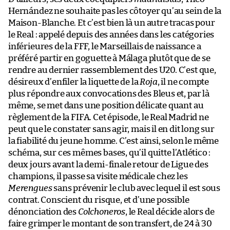
Hernández ne souhaite pas les côtoyer qu’au sein de la
Maison-Blanche. Et c’est bien là un autre tracas pour
le Real : appelé depuis des années dans les catégories
inférieures de la FFF, le Marseillais de naissance a
préféré partir en goguette à Málaga plutôt que de se
rendre au dernier rassemblement des U20. C’est que,
désireux d’enfiler la liquette de la
Roja
, il ne compte
plus répondre aux convocations des Bleus et, par là
même, se met dans une position délicate quant au
règlement de la FIFA. Cet épisode, le Real Madrid ne
peut que le constater sans agir, mais il en dit long sur
la fiabilité du jeune homme. C’est ainsi, selon le même
schéma, sur ces mêmes bases, qu’il quitte l’Atlético :
deux jours avant la demi-finale retour de Ligue des
champions, il passe sa visite médicale chez les
Merengues
sans prévenir le club avec lequel il est sous
contrat. Conscient du risque, et d’une possible
dénonciation des
Colchoneros
, le Real décide alors de
faire grimper le montant de son transfert, de 24 à 30