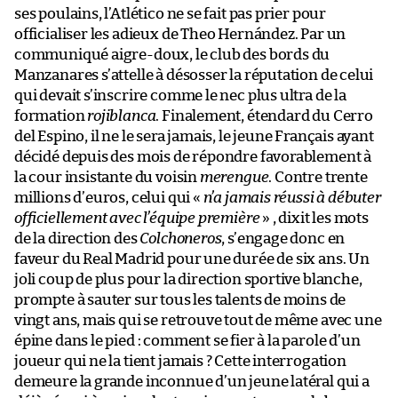
ses poulains, l’Atlético ne se fait pas prier pour
officialiser les adieux de Theo Hernández. Par un
communiqué aigre-doux, le club des bords du
Manzanares s’attelle à désosser la réputation de celui
qui devait s’inscrire comme le nec plus ultra de la
formation
rojiblanca
. Finalement, étendard du Cerro
del Espino, il ne le sera jamais, le jeune Français ayant
décidé depuis des mois de répondre favorablement à
la cour insistante du voisin
merengue
. Contre trente
millions d’euros, celui qui «
n’a jamais réussi à débuter
officiellement avec l’équipe première
» , dixit les mots
de la direction des
Colchoneros
, s’engage donc en
faveur du Real Madrid pour une durée de six ans. Un
joli coup de plus pour la direction sportive blanche,
prompte à sauter sur tous les talents de moins de
vingt ans, mais qui se retrouve tout de même avec une
épine dans le pied : comment se fier à la parole d’un
joueur qui ne la tient jamais ? Cette interrogation
demeure la grande inconnue d’un jeune latéral qui a