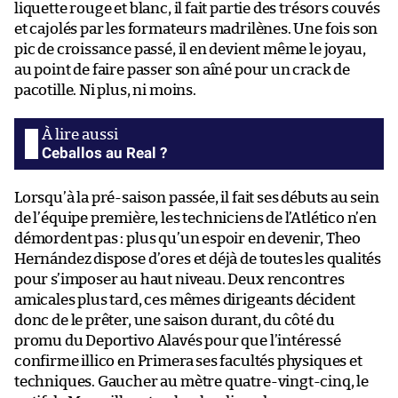
liquette rouge et blanc, il fait partie des trésors couvés
et cajolés par les formateurs madrilènes. Une fois son
pic de croissance passé, il en devient même le joyau,
au point de faire passer son aîné pour un crack de
pacotille. Ni plus, ni moins.
Ceballos au Real ?
Lorsqu’à la pré-saison passée, il fait ses débuts au sein
de l’équipe première, les techniciens de l’Atlético n’en
démordent pas : plus qu’un espoir en devenir, Theo
Hernández dispose d’ores et déjà de toutes les qualités
pour s’imposer au haut niveau. Deux rencontres
amicales plus tard, ces mêmes dirigeants décident
donc de le prêter, une saison durant, du côté du
promu du Deportivo Alavés pour que l’intéressé
confirme illico en Primera ses facultés physiques et
techniques. Gaucher au mètre quatre-vingt-cinq, le