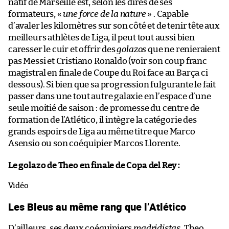
natif de Marseille est, selon les dires de ses
formateurs, «
une force de la nature
» . Capable
d’avaler les kilomètres sur son côté et de tenir tête aux
meilleurs athlètes de Liga, il peut tout aussi bien
caresser le cuir et offrir des
golazos
que ne renieraient
pas Messi et Cristiano Ronaldo (voir son coup franc
magistral en finale de Coupe du Roi face au Barça ci
dessous). Si bien que sa progression fulgurante le fait
passer dans une tout autre galaxie en l’espace d’une
seule moitié de saison : de promesse du centre de
formation de l’Atlético, il intègre la catégorie des
grands espoirs de Liga au même titre que Marco
Asensio ou son coéquipier Marcos Llorente.
Le golazo de Theo en finale de Copa del Rey :
Vidéo
Les Bleus au même rang que l’Atlético
D’ailleurs, ses deux coéquipiers
madridistas
, Theo