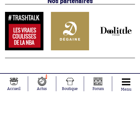
Nos partenaires
1
Accueil
Actus
Boutique
Forum
Menu
Abonnements
Contacts
La boutique SO PRESS
Mentions légales
Conditions générales d'utilisation
Publicité
Consentement RGPD
Recrutement
Joueurs en
Équipes en
tendance
tendance