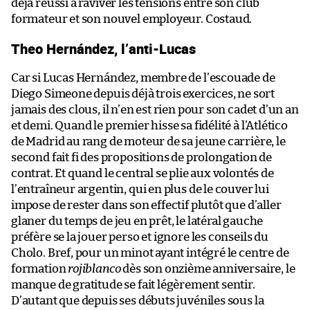
déjà réussi à raviver les tensions entre son club
formateur et son nouvel employeur. Costaud.
Theo Hernández, l’anti-Lucas
Car si Lucas Hernández, membre de l’escouade de
Diego Simeone depuis déjà trois exercices, ne sort
jamais des clous, il n’en est rien pour son cadet d’un an
et demi. Quand le premier hisse sa fidélité à l’Atlético
de Madrid au rang de moteur de sa jeune carrière, le
second fait fi des propositions de prolongation de
contrat. Et quand le central se plie aux volontés de
l’entraîneur argentin, qui en plus de le couver lui
impose de rester dans son effectif plutôt que d’aller
glaner du temps de jeu en prêt, le latéral gauche
préfère se la jouer perso et ignore les conseils du
Cholo. Bref, pour un minot ayant intégré le centre de
formation
rojiblanco
dès son onzième anniversaire, le
manque de gratitude se fait légèrement sentir.
D’autant que depuis ses débuts juvéniles sous la