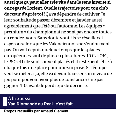
aussi que ça peut aller très vite dans le sens inverse si
on regarde Lorient. Quelle trajectoire pour ton club
de cœur d’après toi ?
Ça va dépendre de cet hiver. Je
leur souhaite de passer décembre et janvier aussi
agréablement que l’été ou l’automne. Les équipes «
premium » du championnat ne sont pas encore toutes
au rendez-vous. Sans doute vont-ils se réveiller et
espérons alors que les Valenciennois ne s’endorment
pas. On voit depuis quelque temps que les places
européennes sont de plus en plus chères. L’OL, l’OM,
le PSG et Lille sont souvent placés et il reste peut-être à
chaque fois une place pour une surprise. Si l’équipe
veut se mêler à ça, elle va devoir hausser son niveau de
jeu pour pouvoir avoir plus de constance et ne pas
gagner 4-0 avant de perdre juste derrière.
Yan Diomandé au Real : c'est fait
Propos recueillis par Arnaud Clement