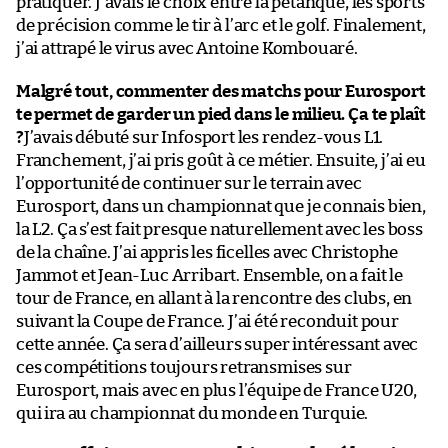
pratiquer. J’avais le choix entre la pétanque, les sports
de précision comme le tir à l’arc et le golf. Finalement,
j’ai attrapé le virus avec Antoine Kombouaré.
Malgré tout, commenter des matchs pour Eurosport
te permet de garder un pied dans le milieu. Ça te plaît
?
J’avais débuté sur Infosport les rendez-vous L1.
Franchement, j’ai pris goût à ce métier. Ensuite, j’ai eu
l’opportunité de continuer sur le terrain avec
Eurosport, dans un championnat que je connais bien,
la L2. Ça s’est fait presque naturellement avec les boss
de la chaîne. J’ai appris les ficelles avec Christophe
Jammot et Jean-Luc Arribart. Ensemble, on a fait le
tour de France, en allant à la rencontre des clubs, en
suivant la Coupe de France. J’ai été reconduit pour
cette année. Ça sera d’ailleurs super intéressant avec
ces compétitions toujours retransmises sur
Eurosport, mais avec en plus l’équipe de France U20,
qui ira au championnat du monde en Turquie.