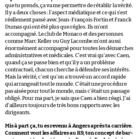
que tu prends, ça va me permettre de rétablir la vérité.
Il y a deux choses : l’aspect médiatique et ce qui s’est
réellement passé avec Jean-François Fortin et Franck
Dumas qui ont été plus que réglos. Ils m’ont
accompagné. Le club de Monaco et des personnes
comme Marc Keller ou Guy Lacombe m’ont aussi
énormément accompagné pour toutes les démarches
administratives et médicales. C’est vrai qu’avec Caen,
quand ça se passe bien et qu’il y a un problème
contractuel, chacun cherche à défendre ses intérêts.
Mais la vérité, c’est qu’on a trouvé un accord rapide
qui arrangeait tout le monde. C’était une procédure
pas aisée pour tout le monde, mais c’était un passage
obligé. Pour ma part, je sais que Caen a bien réagi. J’ai
d’ailleurs toujours de très bons rapports avec les
dirigeants.
Mis à part ça, tu es revenu à Angers après ta carrière.
Comment vont les affaires au K9, ton concept de bar-