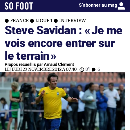
S’abonner au mag
FRANCE
LIGUE 1
INTERVIEW
Steve Savidan : «
Je me
vois encore entrer sur
le terrain
»
Propos recueillis par Arnaud Clement
LE JEUDI 29 NOVEMBRE 2012 À 07:40
8'
6