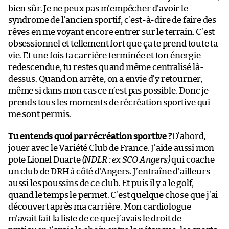
bien sûr. Je ne peux pas m’empêcher d’avoir le
syndrome de l’ancien sportif, c’est-à-dire de faire des
rêves en me voyant encore entrer sur le terrain. C’est
obsessionnel et tellement fort que ça te prend toute ta
vie. Et une fois ta carrière terminée et ton énergie
redescendue, tu restes quand même centralisé là-
dessus. Quand on arrête, on a envie d’y retourner,
même si dans mon cas ce n’est pas possible. Donc je
prends tous les moments de récréation sportive qui
me sont permis.
Tu entends quoi par récréation sportive ?
D’abord,
jouer avec le Variété Club de France. J’aide aussi mon
pote Lionel Duarte
(NDLR : ex SCO Angers)
qui coache
un club de DRH à côté d’Angers. J’entraîne d’ailleurs
aussi les poussins de ce club. Et puis il y a le golf,
quand le temps le permet. C’est quelque chose que j’ai
découvert après ma carrière. Mon cardiologue
m’avait fait la liste de ce que j’avais le droit de