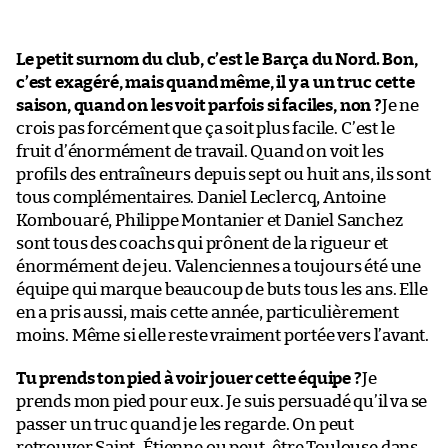
Le petit surnom du club, c’est le Barça du Nord. Bon,
c’est exagéré, mais quand même, il y a un truc cette
saison, quand on les voit parfois si faciles, non ?
Je ne
crois pas forcément que ça soit plus facile. C’est le
fruit d’énormément de travail. Quand on voit les
profils des entraîneurs depuis sept ou huit ans, ils sont
tous complémentaires. Daniel Leclercq, Antoine
Kombouaré, Philippe Montanier et Daniel Sanchez
sont tous des coachs qui prônent de la rigueur et
énormément de jeu. Valenciennes a toujours été une
équipe qui marque beaucoup de buts tous les ans. Elle
en a pris aussi, mais cette année, particulièrement
moins. Même si elle reste vraiment portée vers l’avant.
Tu prends ton pied à voir jouer cette équipe ?
Je
prends mon pied pour eux. Je suis persuadé qu’il va se
passer un truc quand je les regarde. On peut
retrouver Saint-Étienne ou peut-être Toulouse dans