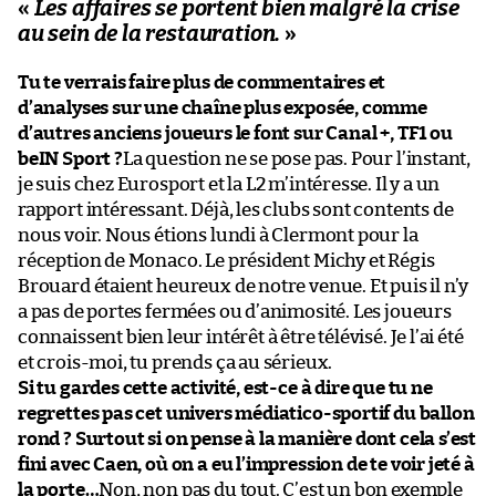
«
Les affaires se portent bien malgré la crise
au sein de la restauration.
»
Tu te verrais faire plus de commentaires et
d’analyses sur une chaîne plus exposée, comme
d’autres anciens joueurs le font sur Canal +, TF1 ou
beIN Sport ?
La question ne se pose pas. Pour l’instant,
je suis chez Eurosport et la L2 m’intéresse. Il y a un
rapport intéressant. Déjà, les clubs sont contents de
nous voir. Nous étions lundi à Clermont pour la
réception de Monaco. Le président Michy et Régis
Brouard étaient heureux de notre venue. Et puis il n’y
a pas de portes fermées ou d’animosité. Les joueurs
connaissent bien leur intérêt à être télévisé. Je l’ai été
et crois-moi, tu prends ça au sérieux.
Si tu gardes cette activité, est-ce à dire que tu ne
regrettes pas cet univers médiatico-sportif du ballon
rond ? Surtout si on pense à la manière dont cela s’est
fini avec Caen, où on a eu l’impression de te voir jeté à
la porte…
Non, non pas du tout. C’est un bon exemple