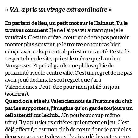
«
V.A. a pris un virage extraordinaire
»
En parlant de lieu, un petit mot sur le Hainaut. Tu le
trouves comment ?
Je ne l’ai pas vu autant que je le
voudrais. C’est un crève-cœur que de ne pas pouvoir
monter plus souvent. Je le trouve en tout cas bien
conçu avec ce kop central qui est une rareté. Ce stade
respecte bien le site, qui est le même que l’ancien
Nungesser. Et puis il garde une philosophie de
proximité avec le centre ville. C’est un regret de ne pas
avoir joué dedans, le seul regret que j’ai à
Valenciennes. Peut-être pour mon jubilé un jour
(sourires).
Quand on a été élu Valenciennois de l’histoire du club
par les supporters, j’imagine qu’on garde toujours un
œil attentif sur le club…
Un peu beaucoup même
(rire). Il y a plusieurs critères qui entrent en jeu. C’est
déjà affectif, c’est mon club de cœur, donc je garde les
deux yeux ouverts dessus. J’y ai gardé des potes, ceux