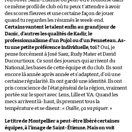
ce même profil de club où tu peux t’attendre à avoir
des scores fleuves et une certaine façon de jouer
quand tu regardes les résumés le week-end.
Certains vantent le talent enfin au grand jour de
Danic, d’autres les qualités de Kadir, le
professionnalisme d’un Pujol ou d’un Penneteau. As-
tu une petite préférence individuelle, toi ?
Oui, je
pense forcément à José Saez, Rudy Mater et David
Ducourtioux. Ce sont des joueurs qui arrivent du
National, les bases de cette équipe et du club. Ils sont
encore là année après année et s’adaptent, d’où une
certaine régularité. Ils ont gardé une identité. Ils ont
pris conscience de l’état général de la région, vraiment
portée sur le sport avec Lens, Lille et V.A. Quand les
mecs arrivent là-haut, ils prennent tous la
température et se disent : «
Ouille, ça va piquer.
»
Le titre de Montpellier a peut-être libéré certaines
équipes, à l’image de Saint-Étienne. Mais on voit