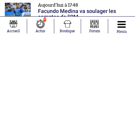
Aujourd'hui à 17:48
Facundo Medina va soulager les
comptes de l'OM
10
Accueil
Actus
Boutique
Forum
Menu
Aujourd'hui à 17:36
Mohamed Salah est officiellement un
joueur de Trabzonspor
Nos partenaires