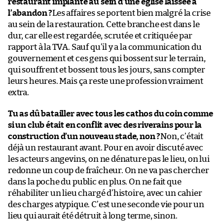
restaurant implanté au sein d’une église laissée à
l’abandon ?
Les affaires se portent bien malgré la crise
au sein de la restauration. Cette branche est dans le
dur, car elle est regardée, scrutée et critiquée par
rapport à la TVA. Sauf qu’il y a la communication du
gouvernement et ces gens qui bossent sur le terrain,
qui souffrent et bossent tous les jours, sans compter
leurs heures. Mais ça reste une profession vraiment
extra.
Tu as dû batailler avec tous les cathos du coin comme
si un club était en conflit avec des riverains pour la
construction d’un nouveau stade, non ?
Non, c’était
déjà un restaurant avant. Pour en avoir discuté avec
les acteurs angevins, on ne dénature pas le lieu, on lui
redonne un coup de fraîcheur. On ne va pas chercher
dans la poche du public en plus. On ne fait que
réhabiliter un lieu chargé d’histoire, avec un cahier
des charges atypique. C’est une seconde vie pour un
lieu qui aurait été détruit à long terme, sinon.