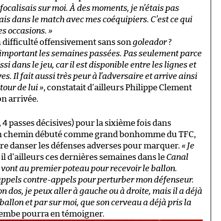
focalisais sur moi. À des moments, je n’étais pas
tais dans le match avec mes coéquipiers. C’est ce qui
s occasions. »
 difficulté offensivement sans son
goleador
?
s important les semaines passées. Pas seulement parce
 dans le jeu, car il est disponible entre les lignes et
s. Il fait aussi très peur à l’adversaire et arrive ainsi
our de lui »
, constatait d’ailleurs Philippe Clement
n arrivée.
 4 passes décisives) pour la sixième fois dans
 un chemin débuté comme grand bonhomme du TFC,
aire danser les défenses adverses pour marquer.
« Je
t-il d’ailleurs ces dernières semaines dans le
Canal
vont au premier poteau pour recevoir le ballon.
 appels contre-appels pour perturber mon défenseur.
n dos, je peux aller à gauche ou à droite, mais il a déjà
le ballon et par sur moi, que son cerveau a déjà pris la
embe pourra en témoigner.