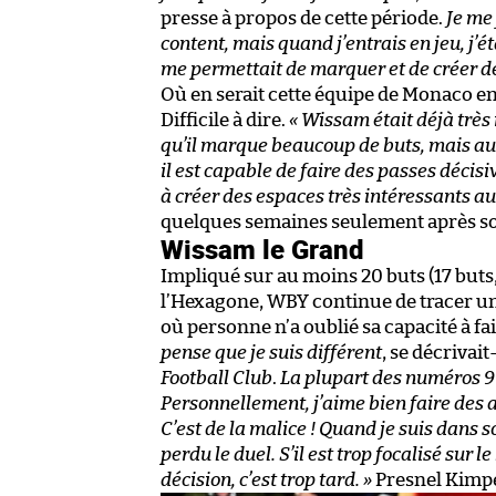
presse à propos de cette période.
Je me 
content, mais quand j’entrais en jeu, j’é
me permettait de marquer et de créer de
Où en serait cette équipe de Monaco en
Difficile à dire.
« Wissam était déjà trè
qu’il marque beaucoup de buts, mais aussi
il est capable de faire des passes décisive
à créer des espaces très intéressants aut
quelques semaines seulement après so
Wissam le Grand
Impliqué sur au moins 20 buts (17 buts,
l’Hexagone, WBY continue de tracer
où personne n’a oublié sa capacité à f
pense que je suis différent
, se décrivai
Football Club
.
La plupart des numéros 9 
Personnellement, j’aime bien faire des
C’est de la malice ! Quand je suis dans so
perdu le duel. S’il est trop focalisé sur 
décision, c’est trop tard. »
Presnel Kimp