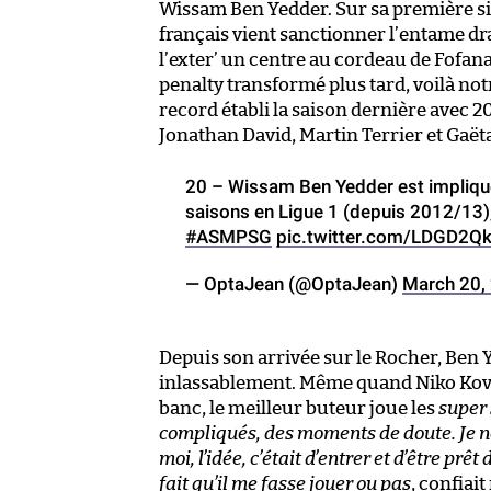
Wissam Ben Yedder. Sur sa première sit
français vient sanctionner l’entame d
l’exter’ un centre au cordeau de Fof
penalty transformé plus tard, voilà no
record établi la saison dernière avec
Jonathan David, Martin Terrier et Gaët
20 – Wissam Ben Yedder est impliqué
saisons en Ligue 1 (depuis 2012/13),
#ASMPSG
pic.twitter.com/LDGD2Q
— OptaJean (@OptaJean)
March 20,
Depuis son arrivée sur le Rocher, Ben 
inlassablement. Même quand Niko Kovač
banc, le meilleur buteur joue les
super
compliqués, des moments de doute. Je n
moi, l’idée, c’était d’entrer et d’être pr
fait qu’il me fasse jouer ou pas
, confiai