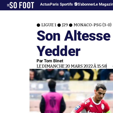
Actus
Paris Sportifs 🔞
S'abonner
Le Magazi
LIGUE 1
J29
MONACO-PSG (3-0)
Son Altess
Yedder
Par Tom Binet
LE DIMANCHE 20 MARS 2022 À 15:58