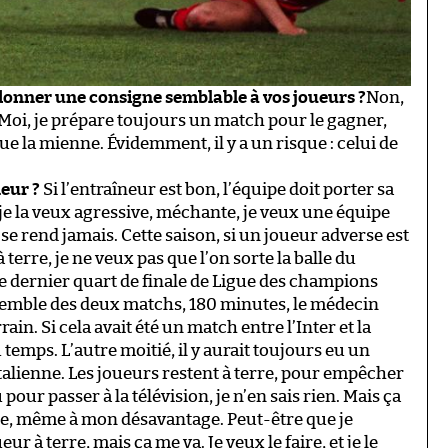
donner une consigne semblable à vos joueurs ?
Non,
 Moi, je prépare toujours un match pour le gagner,
 la mienne. Évidemment, il y a un risque : celui de
neur ?
Si l’entraîneur est bon, l’équipe doit porter sa
e la veux agressive, méchante, je veux une équipe
se rend jamais. Cette saison, si un joueur adverse est
 terre, je ne veux pas que l’on sorte la balle du
 le dernier quart de finale de Ligue des champions
nsemble des deux matchs, 180 minutes, le médecin
rain. Si cela avait été un match entre l’Inter et la
u temps. L’autre moitié, il y aurait toujours eu un
 italienne. Les joueurs restent à terre, pour empêcher
pour passer à la télévision, je n’en sais rien. Mais ça
ale, même à mon désavantage. Peut-être que je
r à terre, mais ça me va. Je veux le faire, et je le