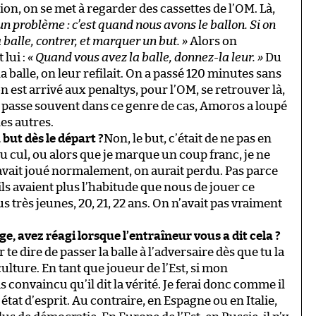
ion, on se met à regarder des cassettes de l’OM. Là,
a un problème : c’est quand nous avons le ballon. Si on
 balle, contrer, et marquer un but. »
Alors on
 lui :
« Quand vous avez la balle, donnez-la leur. »
Du
a balle, on leur refilait. On a passé 120 minutes sans
n est arrivé aux penaltys, pour l’OM, se retrouver là,
se passe souvent dans ce genre de cas, Amoros a loupé
les autres.
 but dès le départ ?
Non, le but, c’était de ne pas en
u cul, ou alors que je marque un coup franc, je ne
on avait joué normalement, on aurait perdu. Pas parce
’ils avaient plus l’habitude que nous de jouer ce
 très jeunes, 20, 21, 22 ans. On n’avait pas vraiment
e, avez réagi lorsque l’entraîneur vous a dit cela ?
 te dire de passer la balle à l’adversaire dès que tu la
ulture. En tant que joueur de l’Est, si mon
 convaincu qu’il dit la vérité. Je ferai donc comme il
état d’esprit. Au contraire, en Espagne ou en Italie,