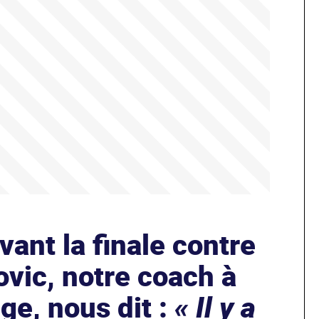
vant la finale contre
ovic, notre coach à
uge, nous dit :
« Il y a