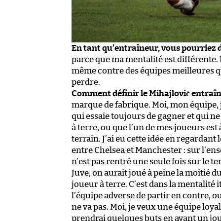
En tant qu’entraîneur, vous pourriez 
parce que ma mentalité est différente.
même contre des équipes meilleures que
perdre.
Comment définir le Mihajlović entraî
marque de fabrique. Moi, mon équipe, j
qui essaie toujours de gagner et qui ne 
à terre, ou que l’un de mes joueurs est à
terrain. J’ai eu cette idée en regardant
entre Chelsea et Manchester : sur l’e
n’est pas rentré une seule fois sur le ter
Juve, on aurait joué à peine la moitié d
joueur à terre. C’est dans la mentalité
l’équipe adverse de partir en contre, ou 
ne va pas. Moi, je veux une équipe loy
prendrai quelques buts en ayant un joueu