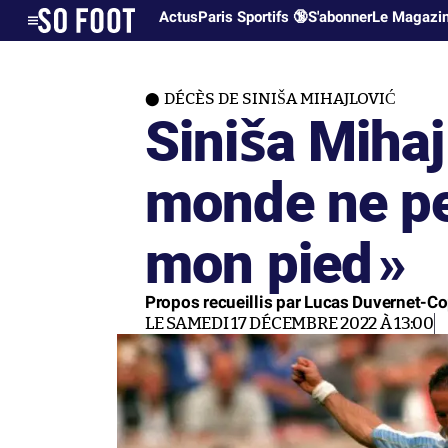
Actus
Paris Sportifs 🔞
S'abonner
Le Magazi
DÉCÈS DE SINIŠA MIHAJLOVIĆ
Siniša Mihajl
monde ne pe
mon pied
»
Propos recueillis par Lucas Duvernet-C
LE SAMEDI 17 DÉCEMBRE 2022 À 13:00