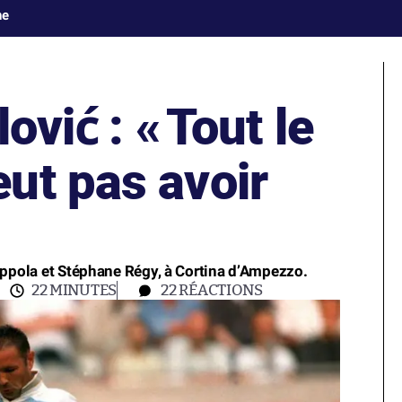
ne
ović : «
Tout le
ut pas avoir
oppola et Stéphane Régy, à Cortina d’Ampezzo.
22 MINUTES
22
RÉACTIONS