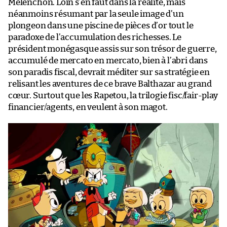
Mélenchon. Loin s’en faut dans la réalité, mais
néanmoins résumant par la seule image d’un
plongeon dans une piscine de pièces d’or tout le
paradoxe de l’accumulation des richesses. Le
président monégasque assis sur son trésor de guerre,
accumulé de mercato en mercato, bien à l’abri dans
son paradis fiscal, devrait méditer sur sa stratégie en
relisant les aventures de ce brave Balthazar au grand
cœur. Surtout que les Rapetou, la trilogie fisc/fair-play
financier/agents, en veulent à son magot.