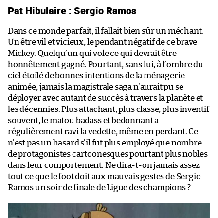
Pat Hibulaire : Sergio Ramos
Dans ce monde parfait, il fallait bien sûr un méchant.
Un être vil et vicieux, le pendant négatif de ce brave
Mickey. Quelqu’un qui vole ce qui devrait être
honnêtement gagné. Pourtant, sans lui, à l’ombre du
ciel étoilé de bonnes intentions de la ménagerie
animée, jamais la magistrale saga n’aurait pu se
déployer avec autant de succès à travers la planète et
les décennies. Plus attachant, plus classe, plus inventif
souvent, le matou badass et bedonnant a
régulièrement ravi la vedette, même en perdant. Ce
n’est pas un hasard s’il fut plus employé que nombre
de protagonistes cartoonesques pourtant plus nobles
dans leur comportement. Ne dira-t-on jamais assez
tout ce que le foot doit aux mauvais gestes de Sergio
Ramos un soir de finale de Ligue des champions ?