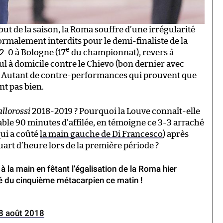
but de la saison, la Roma souffre d’une irrégularité
rmalement interdits pour le demi-finaliste de la
e
2-0 à Bologne (17
du championnat), revers à
ul à domicile contre le Chievo (bon dernier avec
 Autant de contre-performances qui prouvent que
nt pas bien.
allorossi
2018-2019 ? Pourquoi la Louve connaît-elle
ble 90 minutes d’affilée, en témoigne ce 3-3 arraché
qui a coûté
la main gauche de Di Francesco
) après
uart d’heure lors de la première période ?
à la main en fêtant l’égalisation de la Roma hier
ré du cinquième métacarpien ce matin !
8 août 2018