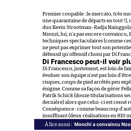
Premier coupable : le mercato, très mo
une quarantaine de départs en tout !), 
duo Kevin Strootman-Radja Nainggolan, 
Nzonzi, lui, n’a pas encore convaincu, 
techniques spectaculaires (comme ces 
ne peut pas exprimer tout son potentiel
défensif qu’offensif choisi par Di Fran
Di Francesco peut-il voir pl
Di Francesco, justement, est loin de fai
évoluer son équipe n’est pas loin d’être
risques, coups de pied arrêtés peu ex
énigme. Comme sa façon de gérer Pelle
Patrik Schick (douze titularisations s
dernière) alors que celui-ci est censé 
Conséquence : comme beaucoup d’autre
insuffisant (deux réalisations en 810 m
Monchi a convaincu Nzon