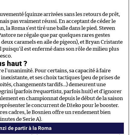
uvementé (quinze arrivées sans les retours de prêt,
mais pas vraiment réussi. En acceptant de céder le
la Roma s’est tiré une balle dans le pied. Steven
Pastore ne régale que par quelques rares gestes
deux caramels en aile de pigeon), et Bryan Cristante
 puisqu’il est enfermé dans son rôle de milieu plus
cesco.
us haut ?
re l’unanimité. Pour certains, sa capacité à faire
 inexistante, et ses choix tactiques (peu de prises de
ploités, changements tardifs…) demeurent une
grini (parfois
trequartista
, parfois huit) et d’ignorer
eulement en championnat depuis le début de la saison
représenter le concurrent de Džeko pour le booster.
s cadres, le Bosnien offre un rendement bien
inutes de Serie A).
zi de partir à la Roma