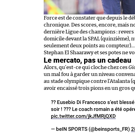
Force est de constater que depuis le dé
chronique. Des scores, encore, mais no
dernière Ligue des champions : revers 
domicile devant la SPAL (quinzième), n
seulement deux points au compteur)…
Stephan El Shaarawy et ses potes ne vo
Le mercato, pas un cadeau
Alors, qu’est-ce qui cloche chez ces
Gi
un mal fou à garder un niveau convena
au stade olympique contre l’Atalanta (
avoir encaissé trois pions en un gros q
?? Eusebio Di Francesco s’est blessé 
soir ! ??? Le coach romain a été opé
pic.twitter.com/jkJfMRjQXD
— beIN SPORTS (@beinsports_FR)
2