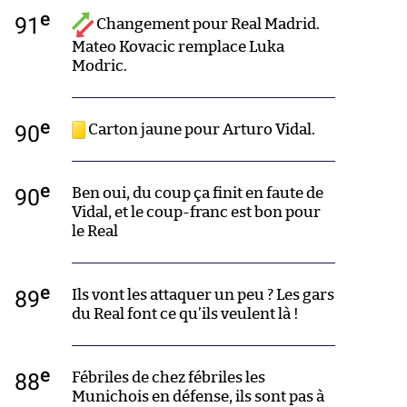
e
91
Changement pour Real Madrid.
Mateo Kovacic remplace Luka
Modric.
e
90
Carton jaune pour Arturo Vidal.
e
90
Ben oui, du coup ça finit en faute de
Vidal, et le coup-franc est bon pour
le Real
e
89
Ils vont les attaquer un peu ? Les gars
du Real font ce qu’ils veulent là !
e
88
Fébriles de chez fébriles les
Munichois en défense, ils sont pas à