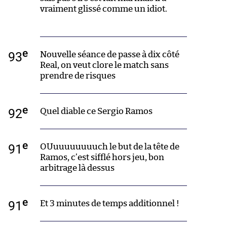
vraiment glissé comme un idiot.
e
93
Nouvelle séance de passe à dix côté
Real, on veut clore le match sans
prendre de risques
e
92
Quel diable ce Sergio Ramos
e
91
OUuuuuuuuuch le but de la tête de
Ramos, c’est sifflé hors jeu, bon
arbitrage là dessus
e
91
Et 3 minutes de temps additionnel !