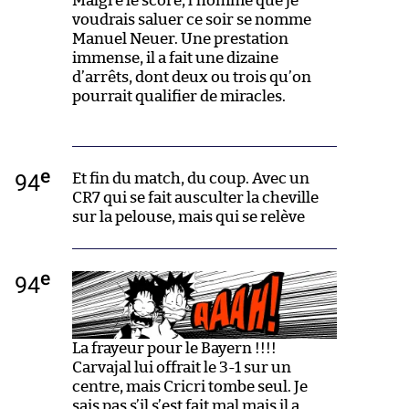
Malgré le score, l’homme que je
voudrais saluer ce soir se nomme
Manuel Neuer. Une prestation
immense, il a fait une dizaine
d’arrêts, dont deux ou trois qu’on
pourrait qualifier de miracles.
e
94
Et fin du match, du coup. Avec un
CR7 qui se fait ausculter la cheville
sur la pelouse, mais qui se relève
e
94
La frayeur pour le Bayern !!!!
Carvajal lui offrait le 3-1 sur un
centre, mais Cricri tombe seul. Je
sais pas s’il s’est fait mal mais il a