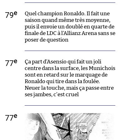
e
79
Quel champion Ronaldo. Il fait une
saison quand même très moyenne,
puis il envoie un doublé en quarte de
finale de LDC à l’Allianz Arena sans se
poser de question
e
77
Ça part d’Asensio qui fait un joli
centre dans la surface, les Munichois
sont en retard sur le marquage de
Ronaldo qui tire dans la foulée.
Neuer la touche, mais ça passe entre
ses jambes, c’est cruel
e
77