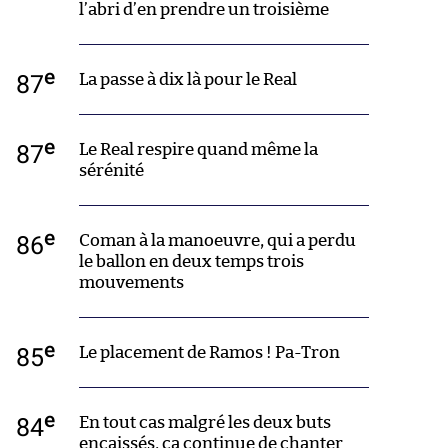
l’abri d’en prendre un troisième
e
87
La passe à dix là pour le Real
e
87
Le Real respire quand même la
sérénité
e
86
Coman à la manoeuvre, qui a perdu
le ballon en deux temps trois
mouvements
e
85
Le placement de Ramos ! Pa-Tron
e
84
En tout cas malgré les deux buts
encaissés, ça continue de chanter