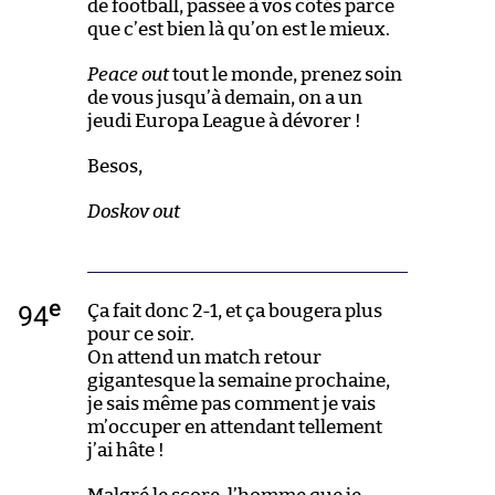
de football, passée à vos côtés parce
que c’est bien là qu’on est le mieux.
Peace out
tout le monde, prenez soin
de vous jusqu’à demain, on a un
jeudi Europa League à dévorer !
Besos,
Doskov out
e
94
Ça fait donc 2-1, et ça bougera plus
pour ce soir.
On attend un match retour
gigantesque la semaine prochaine,
je sais même pas comment je vais
m’occuper en attendant tellement
j’ai hâte !