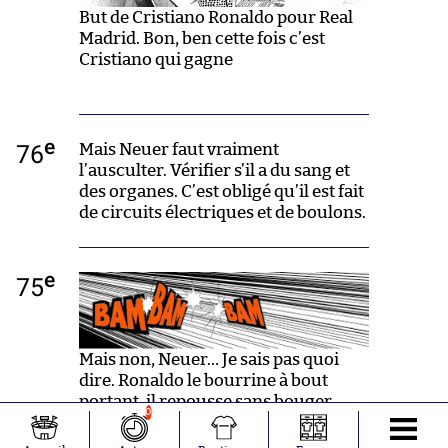
But de Cristiano Ronaldo pour Real
Madrid. Bon, ben cette fois c’est
Cristiano qui gagne
e
76
Mais Neuer faut vraiment
l’ausculter. Vérifier s’il a du sang et
des organes. C’est obligé qu’il est fait
de circuits électriques et de boulons.
e
75
Mais non, Neuer… Je sais pas quoi
dire. Ronaldo le bourrine à bout
portant, il repousse sans bouger,
0
juste en levant le bras. Ça bouge pas,
c’est une machine. Je veux pas y