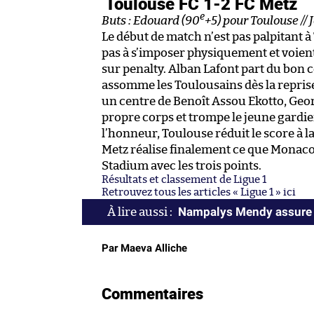
Toulouse FC 1-2 FC Metz
e
Buts : Edouard (90
+5) pour Toulouse // 
Le début de match n’est pas palpitant à
pas à s’imposer physiquement et voient
sur penalty. Alban Lafont part du bon cô
assomme les Toulousains dès la repris
un centre de Benoît Assou Ekotto, Geo
propre corps et trompe le jeune gardie
l’honneur, Toulouse réduit le score à
Metz réalise finalement ce que Monaco e
Stadium avec les trois points.
Résultats et classement de Ligue 1
Retrouvez tous les articles « Ligue 1 » ici
Nampalys Mendy assure qu
Par Maeva Alliche
Commentaires