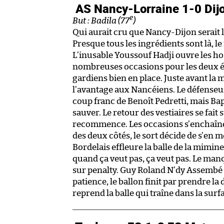
AS Nancy-Lorraine 1-0 Di
e
But : Badila (77
)
Qui aurait cru que Nancy-Dijon serait l
Presque tous les ingrédients sont là, l
L’inusable Youssouf Hadji ouvre les hos
nombreuses occasions pour les deux é
gardiens bien en place. Juste avant la
l’avantage aux Nancéiens. Le défenseu
coup franc de Benoît Pedretti, mais Bap
sauver. Le retour des vestiaires se fai
recommence. Les occasions s’enchaînen
des deux côtés, le sort décide de s’en m
Bordelais effleure la balle de la mimine
quand ça veut pas, ça veut pas. Le man
sur penalty. Guy Roland N’dy Assembé a
patience, le ballon finit par prendre la d
reprend la balle qui traîne dans la surfa