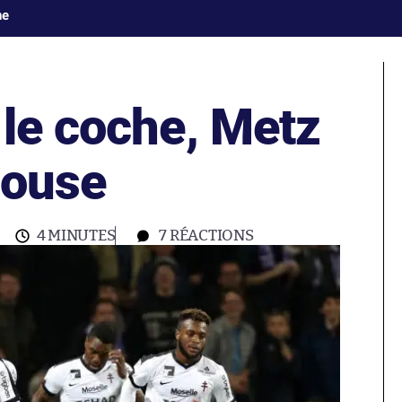
ne
 le coche, Metz
louse
4 MINUTES
7
RÉACTIONS