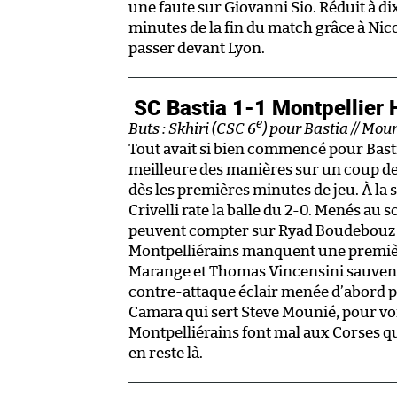
une faute sur Giovanni Sio. Réduit à dix
minutes de la fin du match grâce à Nico
passer devant Lyon.
SC Bastia 1-1 Montpellier
e
Buts : Skhiri (CSC 6
) pour Bastia // Mou
Tout avait si bien commencé pour Bast
meilleure des manières sur un coup de
dès les premières minutes de jeu. À la 
Crivelli rate la balle du 2-0. Menés a
peuvent compter sur Ryad Boudebouz e
Montpelliérains manquent une premièr
Marange et Thomas Vincensini sauvent s
contre-attaque éclair menée d’abord p
Camara qui sert Steve Mounié, pour voir
Montpelliérains font mal aux Corses qu
en reste là.