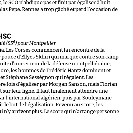
, le SCO n’abdique pas et finit par égaliser à huit
las Pepe. Rennes a trop gâché et perd l’occasion de
 HSC
e
nié (55
) pour Montpellier
ia. Les Corses commencent la rencontre de la
 pouce d’Ellyes Skhiri qui marque contre son camp
suite d’une erreur de la défense montpelliéraine,
u score, les hommes de Frédéric Hantz dominent et
t Stéphane Sessègnon qui régalent. Les
e fois d’égaliser par Morgan Sanson, mais Florian
ur leur ligne. Il faut finalement attendre une
ar l’international algérien, puis par Souleymane
 le but de l’égalisation. Revenu au score, les
i n’y arrivent plus. Le score qui n’arrange personne