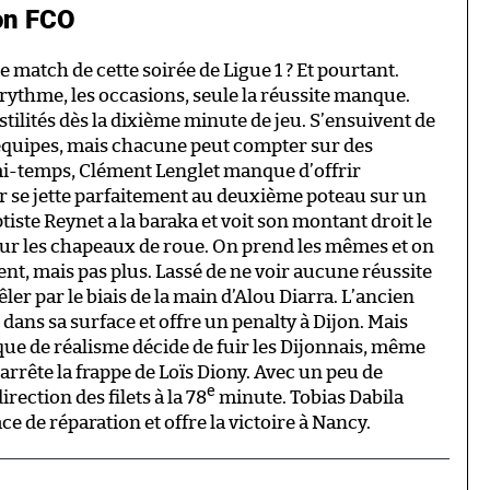
jon FCO
e match de cette soirée de Ligue 1 ? Et pourtant.
e rythme, les occasions, seule la réussite manque.
tilités dès la dixième minute de jeu. S’ensuivent de
quipes, mais chacune peut compter sur des
 mi-temps, Clément Lenglet manque d’offrir
r se jette parfaitement au deuxième poteau sur un
tiste Reynet a la baraka et voit son montant droit le
t sur les chapeaux de roue. On prend les mêmes et on
t, mais pas plus. Lassé de ne voir aucune réussite
êler par le biais de la main d’Alou Diarra. L’ancien
 dans sa surface et offre un penalty à Dijon. Mais
que de réalisme décide de fuir les Dijonnais, même
rrête la frappe de Loïs Diony. Avec un peu de
e
irection des filets à la 78
minute. Tobias Dabila
ce de réparation et offre la victoire à Nancy.