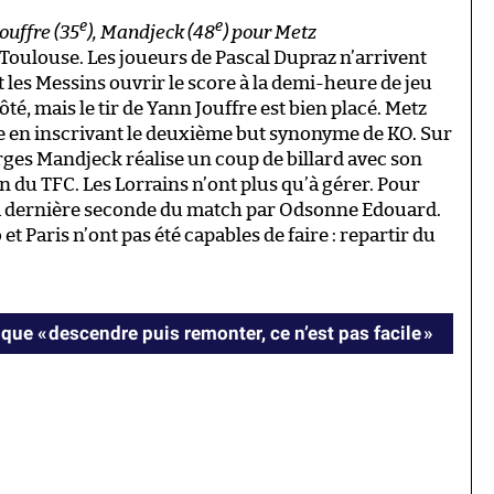
e
e
Jouffre (35
), Mandjeck (48
) pour Metz
 Toulouse. Les joueurs de Pascal Dupraz n’arrivent
 les Messins ouvrir le score à la demi-heure de jeu
té, mais le tir de Yann Jouffre est bien placé. Metz
e en inscrivant le deuxième but synonyme de KO. Sur
rges Mandjeck réalise un coup de billard avec son
n du TFC. Les Lorrains n’ont plus qu’à gérer. Pour
 la dernière seconde du match par Odsonne Edouard.
t Paris n’ont pas été capables de faire : repartir du
e « descendre puis remonter, ce n’est pas facile »