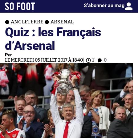
S’abonner au mag
ANGLETERRE
ARSENAL
Quiz : les Français
d’Arsenal
Par
LE MERCREDI 05 JUILLET 2017 À 18:40
1'
0