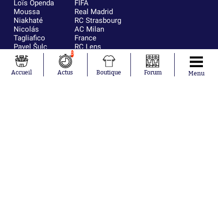
Loïs Openda
FIFA
Moussa
Real Madrid
Niakhaté
RC Strasbourg
Nicolás
AC Milan
Tagliafico
France
Pavel Šulc
RC Lens
Josh Maja
0
Gauthier Hein
Accueil
Actus
Boutique
Forum
Menu