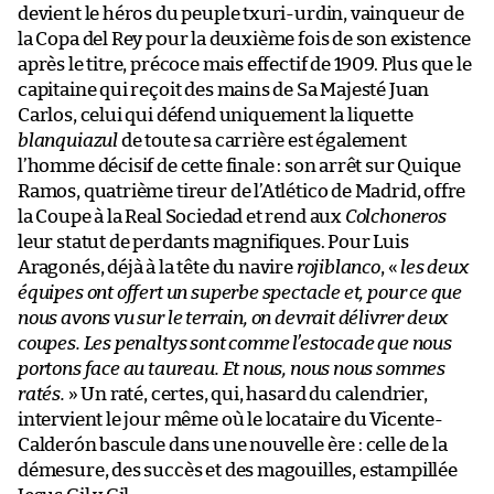
devient le héros du peuple txuri-urdin, vainqueur de
la Copa del Rey pour la deuxième fois de son existence
après le titre, précoce mais effectif de 1909. Plus que le
capitaine qui reçoit des mains de Sa Majesté Juan
Carlos, celui qui défend uniquement la liquette
blanquiazul
de toute sa carrière est également
l’homme décisif de cette finale : son arrêt sur Quique
Ramos, quatrième tireur de l’Atlético de Madrid, offre
la Coupe à la Real Sociedad et rend aux
Colchoneros
leur statut de perdants magnifiques. Pour Luis
Aragonés, déjà à la tête du navire
rojiblanco
, «
les deux
équipes ont offert un superbe spectacle et, pour ce que
nous avons vu sur le terrain, on devrait délivrer deux
coupes. Les penaltys sont comme l’estocade que nous
portons face au taureau. Et nous, nous nous sommes
ratés.
» Un raté, certes, qui, hasard du calendrier,
intervient le jour même où le locataire du Vicente-
Calderón bascule dans une nouvelle ère : celle de la
démesure, des succès et des magouilles, estampillée