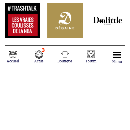
10
Accueil
Actus
Boutique
Forum
Menu
Abonnements
Contacts
La boutique SO PRESS
Mentions légales
Conditions générales d'utilisation
Publicité
Consentement RGPD
Recrutement
Joueurs en
Équipes en
tendance
tendance
Mohamed
Chelsea
Salah
Paris Saint-