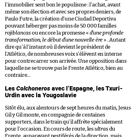
l’immobilier sent bon le populisme : l’achat, avant
même son élection et avec ses propres deniers, de
Paulo Futre, la création d’une Ciudad Deportiva
pouvant héberger pas moins de 50 000 familles
rojiblancas
ou encore la promesse «
d’une profonde
transformation, le début d’une nouvelle ère
» . Autant
dire qu’à l’instant où il devient le président de
l’Atlético, de nombreuses voix s’élèvent en interne
pour contrecarrer son arrivée. Une opposition dans
laquelle ne se trouve pas le Frente Atlético, bien au
contraire…
Les
Colchoneros
avec l’Espagne, les Txuri-
Urdin avec la Yougoslavie
Sitôt élu, aux alentours de sept heures du matin, Jesus
Gil y Gil monte, en compagnie de centaines
supporters, dans le train qu’il affrète spécialement
pour l’occasion. En cours de route, les
ultras
du
Frente, auparavant pestiférés de la direction, mais