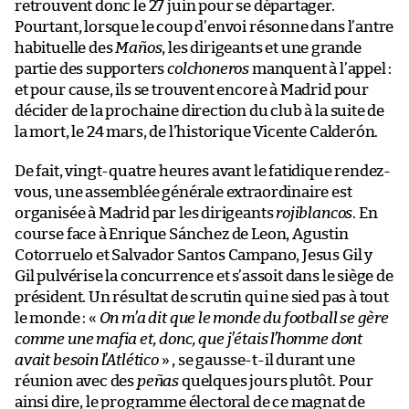
retrouvent donc le 27 juin pour se départager.
Pourtant, lorsque le coup d’envoi résonne dans l’antre
habituelle des
Maños
, les dirigeants et une grande
partie des supporters
colchoneros
manquent à l’appel :
et pour cause, ils se trouvent encore à Madrid pour
décider de la prochaine direction du club à la suite de
la mort, le 24 mars, de l’historique Vicente Calderón.
De fait, vingt-quatre heures avant le fatidique rendez-
vous, une assemblée générale extraordinaire est
organisée à Madrid par les dirigeants
rojiblancos
. En
course face à Enrique Sánchez de Leon, Agustin
Cotorruelo et Salvador Santos Campano, Jesus Gil y
Gil pulvérise la concurrence et s’assoit dans le siège de
président. Un résultat de scrutin qui ne sied pas à tout
le monde : «
On m’a dit que le monde du football se gère
comme une mafia et, donc, que j’étais l’homme dont
avait besoin l’Atlético
» , se gausse-t-il durant une
réunion avec des
peñas
quelques jours plutôt. Pour
ainsi dire, le programme électoral de ce magnat de