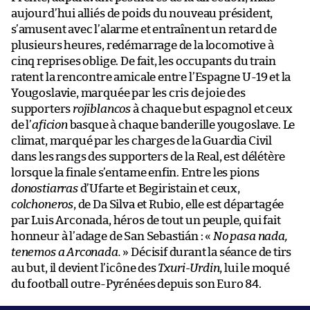
aujourd’hui alliés de poids du nouveau président,
s’amusent avec l’alarme et entraînent un retard de
plusieurs heures, redémarrage de la locomotive à
cinq reprises oblige. De fait, les occupants du train
ratent la rencontre amicale entre l’Espagne U-19 et la
Yougoslavie, marquée par les cris de joie des
supporters
rojiblancos
à chaque but espagnol et ceux
de l’
aficion
basque à chaque banderille yougoslave. Le
climat, marqué par les charges de la Guardia Civil
dans les rangs des supporters de la Real, est délétère
lorsque la finale s’entame enfin. Entre les pions
donostiarras
d’Ufarte et Begiristain et ceux,
colchoneros
, de Da Silva et Rubio, elle est départagée
par Luis Arconada, héros de tout un peuple, qui fait
honneur à l’adage de San Sebastián : «
No pasa nada,
tenemos a Arconada.
» Décisif durant la séance de tirs
au but, il devient l’icône des
Txuri-Urdin
, lui le moqué
du football outre-Pyrénées depuis son Euro 84.