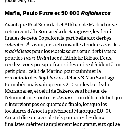
Jesus Gil y Gil.
Mafia, Paulo Futre et 50 000
Rojiblancos
Avant que Real Sociedad et Atlético de Madrid ne se
retrouvent à la Romareda de Saragosse, les demi-
finales de cette Copa font la part belle aux derbys
calientes
. À savoir, des retrouvailles tendues avec les
Madridistas
pour les Matelassiers et un
derbi vasco
pour les
Txuri-Urdin
face à l’Athletic Bilbao. Deux
rendez-vous presque fratricides qui se décident à un
petit pion : celui de Marino pour culminer la
remontada
des
Rojiblancos
, défaits 3-2 au Santiago
Bernabéu mais vainqueurs 2-0 sur les bords du
Manzanares, et celui de Bakero, seul buteur de
l’éliminatoire contre les
Leones
– un déficit de but qui
n’intervient pas en quarts de finale, lorsque les
locataires d’Anoeta pulvérisent Majorque (10-0).
Autant dire qu’avec de tels parcours, les deux
finalistes méritent amplement leur statut, eux qui se