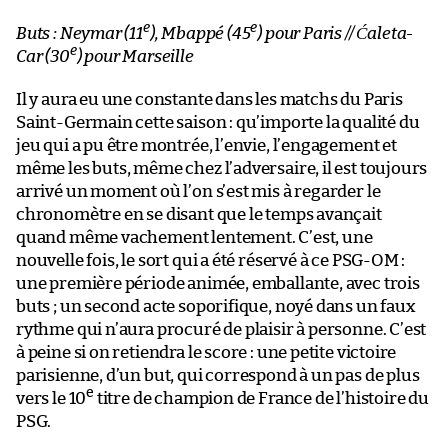
e
e
Buts : Neymar (11
), Mbappé (45
) pour Paris // Ćaleta-
e
Car (30
) pour Marseille
Il y aura eu une constante dans les matchs du Paris
Saint-Germain cette saison : qu’importe la qualité du
jeu qui a pu être montrée, l’envie, l’engagement et
même les buts, même chez l’adversaire, il est toujours
arrivé un moment où l’on s’est mis à regarder le
chronomètre en se disant que le temps avançait
quand même vachement lentement. C’est, une
nouvelle fois, le sort qui a été réservé à ce PSG-OM :
une première période animée, emballante, avec trois
buts ; un second acte soporifique, noyé dans un faux
rythme qui n’aura procuré de plaisir à personne. C’est
à peine si on retiendra le score : une petite victoire
parisienne, d’un but, qui correspond à un pas de plus
e
vers le 10
titre de champion de France de l’histoire du
PSG.