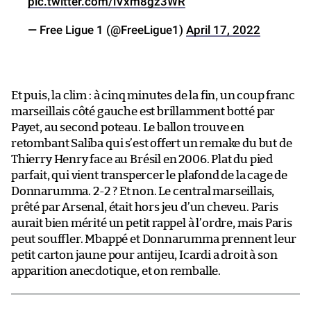
pic.twitter.com/lVxm8gz3WR
— Free Ligue 1 (@FreeLigue1)
April 17, 2022
Et puis, la clim : à cinq minutes de la fin, un coup franc
marseillais côté gauche est brillamment botté par
Payet, au second poteau. Le ballon trouve en
retombant Saliba qui s’est offert un remake du but de
Thierry Henry face au Brésil en 2006. Plat du pied
parfait, qui vient transpercer le plafond de la cage de
Donnarumma. 2-2 ? Et non. Le central marseillais,
prêté par Arsenal, était hors jeu d’un cheveu. Paris
aurait bien mérité un petit rappel à l’ordre, mais Paris
peut souffler. Mbappé et Donnarumma prennent leur
petit carton jaune pour antijeu, Icardi a droit à son
apparition anecdotique, et on remballe.