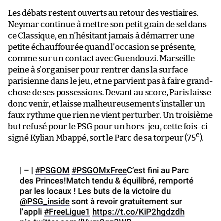
Les débats restent ouverts au retour des vestiaires.
Neymar continue à mettre son petit grain de sel dans
ce Classique, en n’hésitant jamais à démarrer une
petite échauffourée quand l’occasion se présente,
comme sur un contact avec Guendouzi. Marseille
peine à s’organiser pour rentrer dans la surface
parisienne dans le jeu, et ne parvient pas à faire grand-
chose de ses possessions. Devant au score, Paris laisse
donc venir, et laisse malheureusement s’installer un
faux rythme que rien ne vient perturber. Un troisième
but refusé pour le PSG pour un hors-jeu, cette fois-ci
e
signé Kylian Mbappé, sort le Parc de sa torpeur (75
).
| – |
#PSGOM
#PSGOMxFree
C’est fini au Parc
des Princes!Match tendu & équilibré, remporté
par les locaux ! Les buts de la victoire du
@PSG_inside
sont à revoir gratuitement sur
l’appli
#FreeLigue1
https://t.co/KiP2hgdzdh