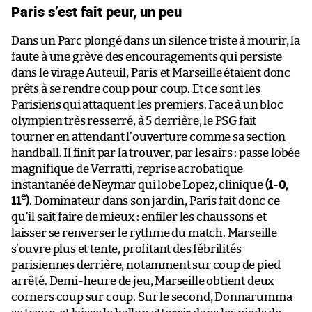
Paris s’est fait peur, un peu
Dans un Parc plongé dans un silence triste à mourir, la
faute à une grève des encouragements qui persiste
dans le virage Auteuil, Paris et Marseille étaient donc
prêts à se rendre coup pour coup. Et ce sont les
Parisiens qui attaquent les premiers. Face à un bloc
olympien très resserré, à 5 derrière, le PSG fait
tourner en attendant l’ouverture comme sa section
handball. Il finit par la trouver, par les airs : passe lobée
magnifique de Verratti, reprise acrobatique
instantanée de Neymar qui lobe Lopez, clinique
(1-0,
e
11
)
. Dominateur dans son jardin, Paris fait donc ce
qu’il sait faire de mieux : enfiler les chaussons et
laisser se renverser le rythme du match. Marseille
s’ouvre plus et tente, profitant des fébrilités
parisiennes derrière, notamment sur coup de pied
arrêté. Demi-heure de jeu, Marseille obtient deux
corners coup sur coup. Sur le second, Donnarumma