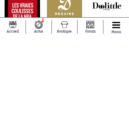
9
Accueil
Actus
Boutique
Forum
Menu
Abonnements
Contacts
La boutique SO PRESS
Mentions légales
Conditions générales d'utilisation
Publicité
Consentement RGPD
Recrutement
Joueurs en
Équipes en
tendance
tendance
Mohamed
Chelsea
Salah
Paris Saint-
Mykhailo
Germain
Mudryk
Bordeaux