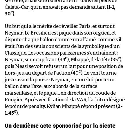
se troue, et laisse le ballon atterrir dans les pieds de
Ćaleta-Car, qui n’en avait pas demandé autant
(1-1,
e
30
)
.
Un but qui a le mérite de réveiller Paris, et surtout
Neymar. Le Brésilien est piqué dans son orgueil, et
dispute chaque ballon comme un affamé, comme s’il
était l’un des seuls conscients de la symbolique d’un
Classique. Les occasions parisiennes s’enchaînent :
e
e
Neymar, sur coup franc (34
), Mbappé, de la tête (35
),
puis Messi se voit refuser un but pour une position de
e
hors-jeu au départ de l’action (40
). Le vent tourne
juste avant la pause : Neymar, encore lui, porte un
ballon dans l’axe, aux abords de la surface
marseillaise, et le pique… en direction du coude de
Rongier. Après vérification de la VAR, l’arbitre désigne
le point de penalty. Kylian Mbappé répond présent
(2-
e
1, 45
)
.
Un deuxième acte sponsorisé par la sieste