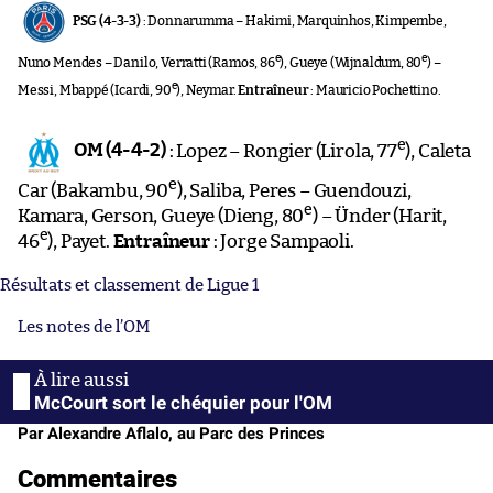
PSG (4-3-3)
: Donnarumma – Hakimi, Marquinhos, Kimpembe,
e
e
Nuno Mendes – Danilo, Verratti (Ramos, 86
), Gueye (Wijnaldum, 80
) –
e
Messi, Mbappé (Icardi, 90
), Neymar.
Entraîneur
: Mauricio Pochettino.
e
OM (4-4-2)
: Lopez – Rongier (Lirola, 77
), Caleta
e
Car (Bakambu, 90
), Saliba, Peres – Guendouzi,
e
Kamara, Gerson, Gueye (Dieng, 80
) – Ünder (Harit,
e
46
), Payet.
Entraîneur
: Jorge Sampaoli.
Résultats et classement de Ligue 1
Les notes de l’OM
McCourt sort le chéquier pour l'OM
Par Alexandre Aflalo, au Parc des Princes
Commentaires