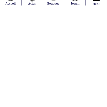
Accueil
Actus
Boutique
Forum
Menu
Abonnements
Contacts
La boutique SO PRESS
Mentions légales
Conditions générales d'utilisation
Publicité
Consentement RGPD
Recrutement
Joueurs en
Équipes en
tendance
tendance
Mohamed
Chelsea
Salah
Paris Saint-
Mykhailo
Germain
Mudryk
Bordeaux
Neymar
Olympique
Khalis Merah
lyonnais
Loïs Openda
FIFA