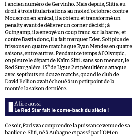
l’ancien numéro de Gervinho. Mais depuis, Sliti a eu
droit à trois titularisations au mois d’octobre : contre
Mouscron en amical, il a obtenu et transformé un
penalty avant de délivrer un corner décisif ; à
Guingamp, il a envoyé un coup franc sur la barre ; et
contre Bastia donc, il a fait marquer Eder. Soit plus de
frissons en quatre matchs que Ryan Mendes en quatre
saisons, entre autres. Pendant ce temps à l’Olympic,
on pleure le départ de Naïm Sliti : sans son meneur, le
e
Red Star galère, 15
de Ligue 2 et pénultième attaque
avec sept buts en douze matchs, quand le club de
David Bellion avait échoué à un petit point de la
montée la saison dernière.
Le Red Star fait le come-back du siècle !
Ce soir, Paris va comprendre la puissance venue de sa
banlieue. Sliti, né à Aubagne et passé par l’OM en