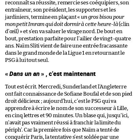
reconnaît sa réussite, remercie ses coéquipiers, son
entraîneur, son président, les supporters et les
jardiniers, termine en plaçant «
un gros bisou pour
mon petit Imram qui doit dormir à cette heure-là
(clin
d’œil) » et s’en va saluer le virage nord. De bout en
bout, prestation parfaite pour l’ailier de vingt-quatre
ans. Naïm Sliti vient de faire une entrée fracassante
dans le grand monde de la Ligue 1 en retournant le
PSG à lui tout seul.
«
Dans un an
» , c’est maintenant
Tout est écrit. Mercredi, Sunderland et l’Angleterre
ont fait connaissance de Sofiane Boufal et de son pied
droit délicieux ; aujourd’hui, c’est le PSG qui va
apprendre à écrire le nom de son successeur à Lille,
en cinq lettres et 90 minutes. Un blase qui, jusqu’ici,
n’avait pas vraiment réussi à franchir la limite du
périph’. Car la première fois que Naïm a tenté de
conquérir Paris, la tentative s’est soldée par une