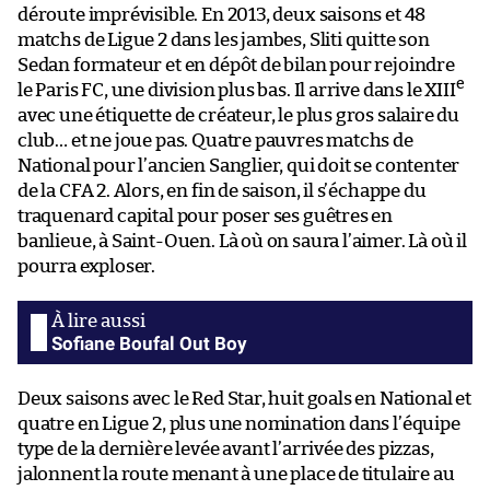
déroute imprévisible. En 2013, deux saisons et 48
matchs de Ligue 2 dans les jambes, Sliti quitte son
Sedan formateur et en dépôt de bilan pour rejoindre
e
le Paris FC, une division plus bas. Il arrive dans le XIII
avec une étiquette de créateur, le plus gros salaire du
club… et ne joue pas. Quatre pauvres matchs de
National pour l’ancien Sanglier, qui doit se contenter
de la CFA 2. Alors, en fin de saison, il s’échappe du
traquenard capital pour poser ses guêtres en
banlieue, à Saint-Ouen. Là où on saura l’aimer. Là où il
pourra exploser.
Sofiane Boufal Out Boy
Deux saisons avec le Red Star, huit goals en National et
quatre en Ligue 2, plus une nomination dans l’équipe
type de la dernière levée avant l’arrivée des pizzas,
jalonnent la route menant à une place de titulaire au