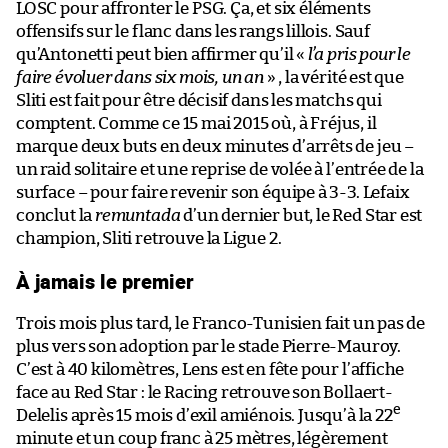
LOSC pour affronter le PSG. Ça, et six éléments
offensifs sur le flanc dans les rangs lillois. Sauf
qu’Antonetti peut bien affirmer qu’il «
l’a pris pour le
faire évoluer dans six mois, un an
» , la vérité est que
Sliti est fait pour être décisif dans les matchs qui
comptent. Comme ce 15 mai 2015 où, à Fréjus, il
marque deux buts en deux minutes d’arrêts de jeu –
un raid solitaire et une reprise de volée à l’entrée de la
surface – pour faire revenir son équipe à 3-3. Lefaix
conclut la
remuntada
d’un dernier but, le Red Star est
champion, Sliti retrouve la Ligue 2.
À jamais le premier
Trois mois plus tard, le Franco-Tunisien fait un pas de
plus vers son adoption par le stade Pierre-Mauroy.
C’est à 40 kilomètres, Lens est en fête pour l’affiche
face au Red Star : le Racing retrouve son Bollaert-
e
Delelis après 15 mois d’exil amiénois. Jusqu’à la 22
minute et un coup franc à 25 mètres, légèrement