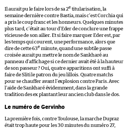
e
Il aurait pu le faire lors de sa 2
titularisation, la
semaine dernière contre Bastia, mais c’est Corchia qui
a pris le coup franc et les honneurs. Quelques minutes
plus tard, c’était au tour d’Eder de conclure une frappe
vicieuse de son ailier. Et si faire marquer Eder est, par
les temps qui courent, une performance, alors que
e
dire de cette 63
minute, quand une subtile passe
croisée aurait pu mettre le nom de Sankharé au
panneau d’affichage si ce dernier avait été à la hauteur
de son passeur ? Oui, quatre apparitions ont suffi à
faire de Sliti le patron du jeu lillois. Quatre matchs
pour se chauffer avant l’explosion contre Paris. Avec
l’aide de Sankharé évidemment, dans la grande
tradition des ex plantant leur ancien club dans le dos.
Le numéro de Gervinho
La première fois, contre Toulouse, la marche Dupraz
était trop haute pour les 30 minutes du numéro 27,