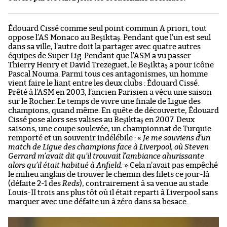
Édouard Cissé comme seul point commun A priori, tout
oppose l’AS Monaco au Beşiktaş. Pendant que l’un est seul
dans sa ville, l’autre doit la partager avec quatre autres
équipes de Süper Lig. Pendant que l’ASM a vu passer
Thierry Henry et David Trezeguet, le Beşiktaş a pour icône
Pascal Nouma. Parmi tous ces antagonismes, un homme
vient faire le liant entre les deux clubs : Édouard Cissé.
Prêté à l’ASM en 2003, l’ancien Parisien a vécu une saison
sur le Rocher. Le temps de vivre une finale de Ligue des
champions, quand même. En quête de découverte, Édouard
Cissé pose alors ses valises au Beşiktaş en 2007. Deux
saisons, une coupe soulevée, un championnat de Turquie
remporté et un souvenir indélébile : «
Je me souviens d’un
match de Ligue des champions face à Liverpool, où Steven
Gerrard m’avait dit qu’il trouvait l’ambiance ahurissante
alors qu’il était habitué à Anfield.
» Cela n’avait pas empêché
le milieu anglais de trouver le chemin des filets ce jour-là
(défaite 2-1 des
Reds
), contrairement à sa venue au stade
Louis-II trois ans plus tôt où il était reparti à Liverpool sans
marquer avec une défaite un à zéro dans sa besace.