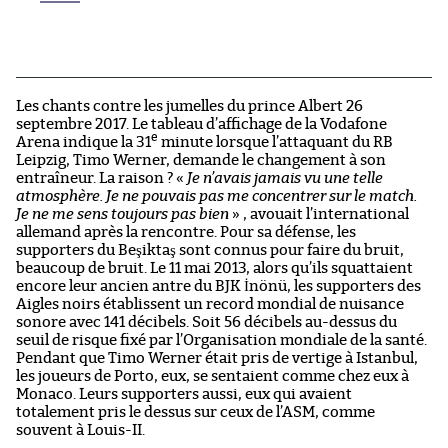
Les chants contre les jumelles du prince Albert 26
septembre 2017. Le tableau d’affichage de la Vodafone
e
Arena indique la 31
minute lorsque l’attaquant du RB
Leipzig, Timo Werner, demande le changement à son
entraîneur. La raison ? «
Je n’avais jamais vu une telle
atmosphère. Je ne pouvais pas me concentrer sur le match.
Je ne me sens toujours pas bien
» , avouait l’international
allemand après la rencontre. Pour sa défense, les
supporters du Beşiktaş sont connus pour faire du bruit,
beaucoup de bruit. Le 11 mai 2013, alors qu’ils squattaient
encore leur ancien antre du BJK İnönü, les supporters des
Aigles noirs établissent un record mondial de nuisance
sonore avec 141 décibels. Soit 56 décibels au-dessus du
seuil de risque fixé par l’Organisation mondiale de la santé.
Pendant que Timo Werner était pris de vertige à Istanbul,
les joueurs de Porto, eux, se sentaient comme chez eux à
Monaco. Leurs supporters aussi, eux qui avaient
totalement pris le dessus sur ceux de l’ASM, comme
souvent à Louis-II.