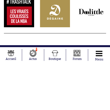
0
Accueil
Actus
Boutique
Forum
Menu
Abonnements
Contacts
La boutique SO PRESS
Mentions légales
Conditions générales d'utilisation
Publicité
Consentement RGPD
Recrutement
Joueurs en
Équipes en
tendance
tendance
Mohamed
Chelsea
Salah
Paris Saint-
Mykhailo
Germain