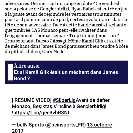
adversaires. Dernier carton rouge en date ? Ce vendredi
sur la pelouse de Gençlerbirliği, Ryan Babel est entré en jeu
à la pause avant de rejoindre les vestiaires trois minutes
plus tard pour un coup de pied, certes involontaire, dans la
tête de son adversaire. Face à cette bande aussi attachante
que timbrée, l’AS Monaco peut-elle rivaliser dans
l’engagement. Thomas Lemar ? Trop timide. Jemerson ?
Trop souriant. Falcao ? Assagi. Même Kamil Glik et sa tête
de méchant dans James Bond paraissent bien tendre à côté
du pitbull chilien, Gary Medel.
Et si Kamil Glik était un méchant dans James
Bond ?
[ RESUME VIDEO]
#SüperLig
Avant de défier
Monaco, Beşiktaş s’incline à Gençlerbirliği
!
https://t.co/gee3vbR3Nt
— beIN Sports (@beinsports_FR)
13 octobre
2017