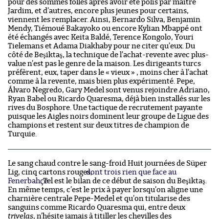
pour des sommes folles après avoir été polis par maître
Jardim, et d’autres, encore plus jeunes pour certains,
viennent les remplacer. Ainsi, Bernardo Silva, Benjamin
Mendy, Tiémoué Bakayoko ou encore Kylian Mbappé ont
été échangés avec Keita Baldé, Terence Kongolo, Youri
Tielemans et Adama Diakhaby pour ne citer qu’eux. Du
côté de Beşiktaş, la technique de l’achat-revente avec plus-
value n’est pas le genre de la maison. Les dirigeants turcs
préfèrent, eux, taper dans le « vieux » , moins cher à l’achat
comme à la revente, mais bien plus expérimenté. Pepe,
Álvaro Negredo, Gary Medel sont venus rejoindre Adriano,
Ryan Babel ou Ricardo Quaresma, déjà bien installés sur les
rives du Bosphore. Une tactique de recrutement payante
puisque les Aigles noirs dominent leur groupe de Ligue des
champions et restent sur deux titres de champion de
Turquie.
Le sang chaud contre le sang-froid Huit journées de Süper
Lig, cinq cartons rouges,
dont trois rien que face au
Fenerbahçe
. Tel est le bilan de ce début de saison du Beşiktaş.
En même temps, c’est le prix à payer lorsqu’on aligne une
charnière centrale Pepe-Medel et qu’on titularise des
sanguins comme Ricardo Quaresma qui, entre deux
trivelas
, n’hésite jamais à titiller les chevilles des