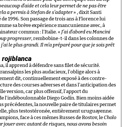
eaucoup d’aide et cela leur permet de ne pas être
ela a permis à Stefan de s’adapter
» , dixit Santi
 de 1996. Son passage de trois ans à Florence lui
 comme sa brève expérience mancunienne avec, à
nateur commun : l’Italie. «
J’ai d’abord eu Mancini
oup progresser
, rembobine-t-il dans les colonnes de
’ai le plus grandi. Il m’a préparé pour que je sois prêt
n
rojiblanca
a, il apprend à défendre sans filet de sécurité.
ransalpins les plus audacieux, l’oblige alors à
ement dit, continuellement exposé à des contre-
ecture des courses adverses et dans l’anticipation des
e version, car plus offensif, l’apport du
 de l’indéboulonnable Diego Godín. Bien moins aidée
ns précédentes, la nouvelle paire de titulaires permet
elle, plus testostéronée, entièrement uruguayenne.
ampions, face à ces mêmes Russes de Rostov, le
Cholo
r jouer avec autant de risques, nous avons besoin