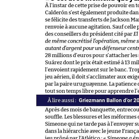
À l’instar de cette prise de pouvoir en 
Calderón s’est également produite dans 
se félicite des transferts de Jackson M
renvoie à aucune agitation. Sauf celle
des conseillers du président cité par
El
de même concrétisé l’opération, même s
autant d’argent pour un défenseur centr
28 millions d’euros pour s’attacher les 
Suárez dont le prix était estimé à 13 m
l’envoient rapidement sur le banc. Tro
jeu aérien, il doit s’acclimater aux exi
par la paire uruguayenne. La patience du
tout son temps libre pour apprendre l’
Griezmann Ballon d’or 20
Après des mois de banquette, entrecou
souffle. Les blessures et les méformes
Simeone qui ne tarde pas à l’envoyer s
dans la hiérarchie avec le jeune Franç
jeu prôné par l’Atlético : «
Simeone a éno